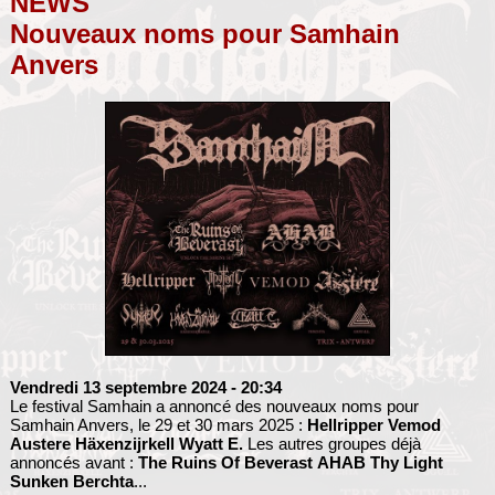
NEWS
Nouveaux noms pour Samhain
Anvers
Vendredi 13 septembre 2024
- 20:34
Le festival Samhain a annoncé des nouveaux noms pour
Samhain Anvers, le 29 et 30 mars 2025 :
Hellripper
Vemod
Austere
Häxenzijrkell
Wyatt E.
Les autres groupes déjà
annoncés avant :
The Ruins Of Beverast
AHAB
Thy Light
Sunken
Berchta
...