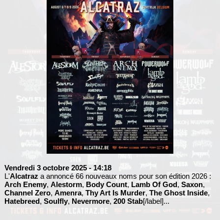
Vendredi 3 octobre 2025
- 14:18
L'
Alcatraz
a annoncé 66 nouveaux noms pour son édition 2026 :
Arch Enemy
,
Alestorm
,
Body Count
,
Lamb Of God
,
Saxon
,
Channel Zero
,
Amenra
,
Thy Art Is Murder
,
The Ghost Inside
,
Hatebreed
,
Soulfly
,
Nevermore
,
200 Stab
[/label]...