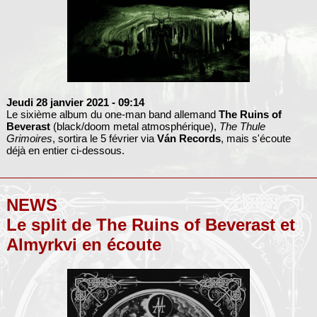
Jeudi 28 janvier 2021
- 09:14
Le sixième album du one-man band allemand
The Ruins of
Beverast
(black/doom metal atmosphérique),
The Thule
Grimoires
, sortira le 5 février via
Ván Records
, mais s'écoute
déjà en entier ci-dessous.
NEWS
Le split de The Ruins of Beverast et
Almyrkvi en écoute