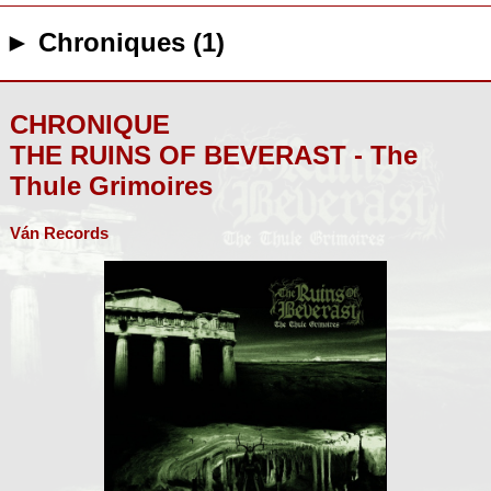
► Chroniques (1)
CHRONIQUE
THE RUINS OF BEVERAST - The
Thule Grimoires
Ván Records