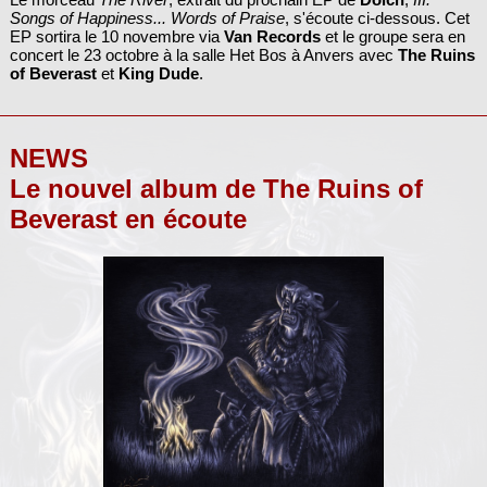
Songs of Happiness... Words of Praise
, s'écoute ci-dessous. Cet
EP sortira le 10 novembre via
Van Records
et le groupe sera en
concert le 23 octobre à la salle Het Bos à Anvers avec
The Ruins
of Beverast
et
King Dude
.
NEWS
Le nouvel album de The Ruins of
Beverast en écoute