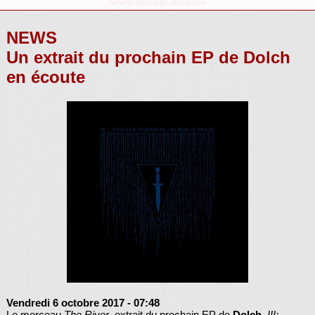
NEWS
Un extrait du prochain EP de Dolch
en écoute
Vendredi 6 octobre 2017
- 07:48
Le morceau
The River
, extrait du prochain EP de
Dolch
,
III: