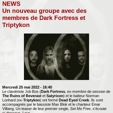
NEWS
Un nouveau groupe avec des
membres de Dark Fortress et
Triptykon
Mercredi 25 mai 2022
- 16:40
Le claviériste Job Bos (
Dark Fortress
, ex-membre de session de
The Ruins of Beverast
et
Satyricon
) et le batteur Norman
Lonhard (ex-
Triptykon
) ont formé
Dead Eyed Creek
. Ils sont
accompagnés par le bassiste Max Blok et le chanteur Einar
Vilberg. Un teaser de leur premier single,
Set Me Free
, s'écoute
ci-dessous. Leur...