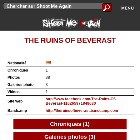
THE RUINS OF BEVERAST
Nationalité
Chroniques
1
Photos
38
Galeries photo
3
Vidéos
1
http://www.facebook.com/The-Ruins-Of-
Site web
Beverast-116265971848680
Bandcamp
http://theruinsofbeverast.bandcamp.com
Chroniques (1)
Galeries photos (3)