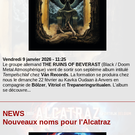
Vendredi 9 janvier 2026
- 11:25
Le groupe allemand
THE RUINS OF BEVERAST
(Black / Doom
Metal Atmosphérique) vient de sortir son septième album intitulé
Tempelschlaf
chez
Ván Records
. La formation se produira chez
nous le dimanche 22 février au Kavka Oudaan à Anvers en
compagnie de
Bölzer
,
Vitriol
et
Trepaneringsritualen
. L'album
se découvre...
NEWS
Nouveaux noms pour l'Alcatraz