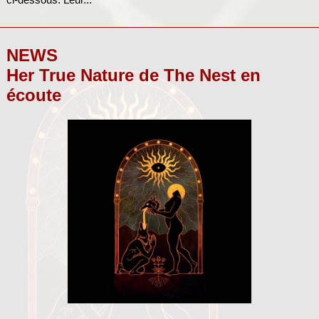
NEWS
Her True Nature de The Nest en
écoute