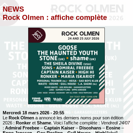
NEWS
Rock Olmen : affiche complète
Mercredi 18 mars 2026
- 20:55
Le
Rock Olmen
a annoncé les derniers noms pour son édition
2026 :
Ronker
et
Shame
. Voici l'affiche complète :
Vendredi 24/07
:
Admiral Freebee
–
Captain Kaiser
–
Discohans
–
Eosine
–
Eppo Janssen
–
Gos Rosling
–
Gull House
–
High
[/label]...