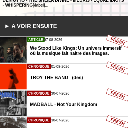
DEN OTTO
-
THE SHEILA DIVINE
-
MEURIS
-
EQUAL IDIOTS
-
WHISPERING
[/label]...
► A VOIR ENSUITE
FRESH
ARTICLE
07-08-2026
We Stood Like Kings: Un univers immersif
où la musique fait naître des images.
FRESH
CHRONIQUE
01-08-2026
TROY THE BAND - (des)
FRESH
CHRONIQUE
30-07-2026
MADBALL - Not Your Kingdom
FRESH
CHRONIQUE
30-07-2026