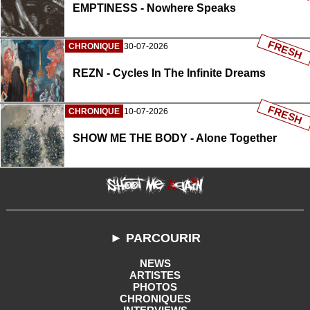
EMPTINESS - Nowhere Speaks
FRESH
CHRONIQUE
30-07-2026
REZN - Cycles In The Infinite Dreams
FRESH
CHRONIQUE
10-07-2026
SHOW ME THE BODY - Alone Together
► PARCOURIR
NEWS
ARTISTES
PHOTOS
CHRONIQUES