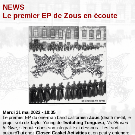
NEWS
Le premier EP de Zous en écoute
Mardi 31 mai 2022
- 18:35
Le premier EP du one-man band californien
Zous
(death metal, le
projet solo de Taylor Young de
Twitching Tongues
),
No Ground
to Give
, s'écoute dans son intégralité ci-dessous. Il est sorti
aujourd'hui chez
Closed Casket Activities
et on peut y entendre