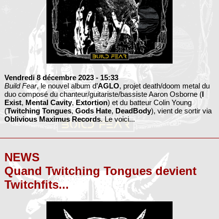
Vendredi 8 décembre 2023
- 15:33
Build Fear
, le nouvel album d’
AGLO
, projet death/doom metal du
duo composé du chanteur/guitariste/bassiste Aaron Osborne (
I
Exist
,
Mental Cavity
,
Extortion
) et du batteur Colin Young
(
Twitching Tongues
,
Gods Hate
,
DeadBody
), vient de sortir via
Oblivious Maximus Records
. Le voici...
NEWS
Quand Twitching Tongues devient
Twitchfits...