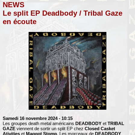
NEWS
Le split EP Deadbody / Tribal Gaze
en écoute
Samedi 16 novembre 2024
- 10:15
Les groupes death metal américains
DEADBODY
et
TRIBAL
GAZE
viennent de sortir un split EP chez
Closed Casket
Ativities
et
Maggot Stomp
. Les morceaux de
DEADBODY