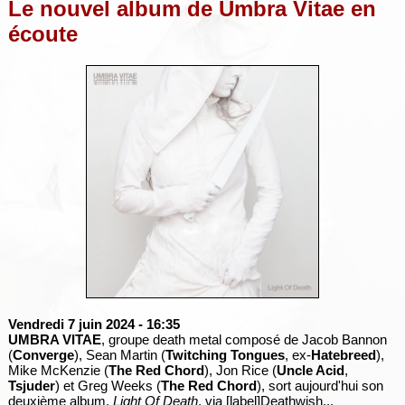
Le nouvel album de Umbra Vitae en
écoute
Vendredi 7 juin 2024
- 16:35
UMBRA VITAE
, groupe death metal composé de Jacob Bannon
(
Converge
), Sean Martin (
Twitching Tongues
, ex-
Hatebreed
),
Mike McKenzie (
The Red Chord
), Jon Rice (
Uncle Acid
,
Tsjuder
) et Greg Weeks (
The Red Chord
), sort aujourd'hui son
deuxième album,
Light Of Death
, via [label]Deathwish...