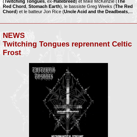
(
Twitching Tongues
, ex-
Hatebreed
) et Mike McKenzie (
The
Red Chord
,
Stomach Earth
), le bassiste Greg Weeks (
The Red
Chord
) et le batteur Jon Rice (
Uncle Acid and the Deadbeats
,...
NEWS
Twitching Tongues reprennent Celtic
Frost