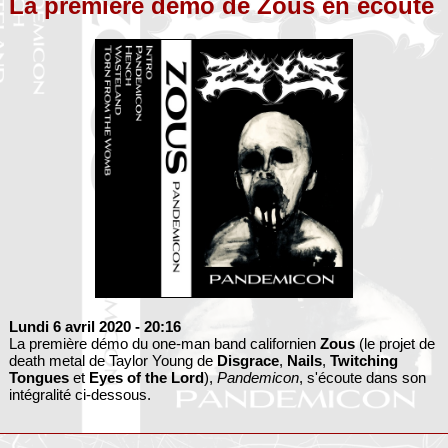
La première démo de Zous en écoute
Lundi 6 avril 2020
- 20:16
La première démo du one-man band californien
Zous
(le projet de
death metal de Taylor Young de
Disgrace
,
Nails
,
Twitching
Tongues
et
Eyes of the Lord
),
Pandemicon
, s'écoute dans son
intégralité ci-dessous.