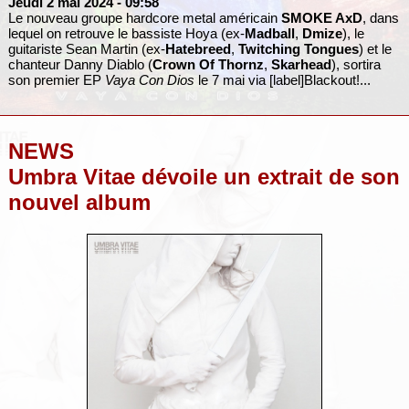
Jeudi 2 mai 2024
- 09:58
Le nouveau groupe hardcore metal américain
SMOKE AxD
, dans
lequel on retrouve le bassiste Hoya (ex-
Madball
,
Dmize
), le
guitariste Sean Martin (ex-
Hatebreed
,
Twitching Tongues
) et le
chanteur Danny Diablo (
Crown Of Thornz
,
Skarhead
), sortira
son premier EP
Vaya Con Dios
le 7 mai via [label]Blackout!...
NEWS
Umbra Vitae dévoile un extrait de son
nouvel album