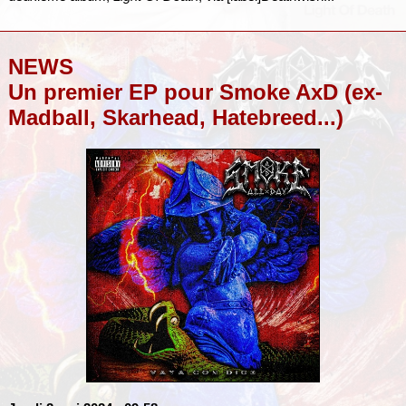
NEWS
Un premier EP pour Smoke AxD (ex-
Madball, Skarhead, Hatebreed...)