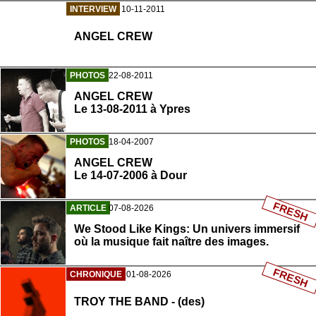
INTERVIEW
10-11-2011
ANGEL CREW
PHOTOS
22-08-2011
ANGEL CREW
Le 13-08-2011 à Ypres
PHOTOS
18-04-2007
ANGEL CREW
Le 14-07-2006 à Dour
FRESH
ARTICLE
07-08-2026
We Stood Like Kings: Un univers immersif
où la musique fait naître des images.
FRESH
CHRONIQUE
01-08-2026
TROY THE BAND - (des)