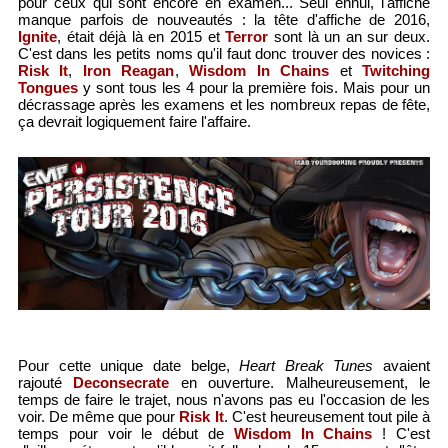
pour ceux qui sont encore en examen... Seul ennui, l'affiche
manque parfois de nouveautés : la tête d'affiche de 2016,
Ignite
, était déjà là en 2015 et
Terror
sont là un an sur deux.
C'est dans les petits noms qu'il faut donc trouver des novices :
Risk It
,
Iron Reagan
,
Wisdom In Chains
et
Twitching
Tongues
y sont tous les 4 pour la première fois. Mais pour un
décrassage après les examens et les nombreux repas de fête,
ça devrait logiquement faire l'affaire.
Pour cette unique date belge,
Heart Break Tunes
avaient
rajouté
Deconsecrate
en ouverture. Malheureusement, le
temps de faire le trajet, nous n'avons pas eu l'occasion de les
voir. De même que pour
Risk It
. C'est heureusement tout pile à
temps pour voir le début de
Wisdom In Chains
! C'est