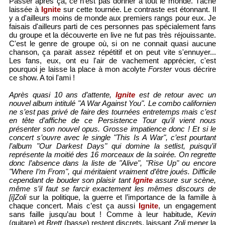
Passer après ça, ce n'est pas donner à tout le monde. Tâche
laissée à
Ignite
sur cette tournée. Le contraste est étonnant. Il
y a d'ailleurs moins de monde aux premiers rangs pour eux. Je
faisais d'ailleurs parti de ces personnes pas spécialement fans
du groupe et la découverte en live ne fut pas très réjouissante.
C'est le genre de groupe où, si on ne connait quasi aucune
chanson, ça parait assez répétitif et on peut vite s'ennuyer...
Les fans, eux, ont eu l'air de vachement apprécier, c'est
pourquoi je laisse la place à mon acolyte
Forster
vous décrire
ce show. A toi l'ami !
Après quasi 10 ans d’attente,
Ignite
est de retour avec un
nouvel album intitulé "A War Against You". Le combo californien
ne s’est pas privé de faire des tournées entretemps mais c’est
en tête d’affiche de ce Persistence Tour qu’il vient nous
présenter son nouvel opus. Grosse impatience donc ! Et si le
concert s’ouvre avec le single "This Is A War", c’est pourtant
l’album "Our Darkest Days" qui domine la setlist, puisqu’il
représente la moitié des 16 morceaux de la soirée. On regrette
donc l’absence dans la liste de "Alive", "Rise Up" ou encore
"Where I’m From", qui méritaient vraiment d’être joués. Difficile
cependant de bouder son plaisir tant
Ignite
assure sur scène,
même s’il faut se farcir exactement les mêmes discours de
[i]Zoli
sur la politique, la guerre et l’importance de la famille à
chaque concert. Mais c’est ça aussi
Ignite
, un engagement
sans faille jusqu’au bout ! Comme à leur habitude,
Kevin
(guitare) et
Brett
(basse) restent discrets, laissant
Zoli
mener la