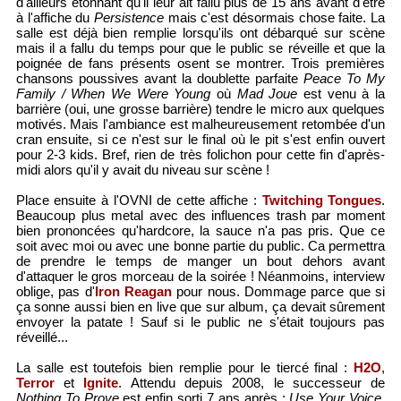
d'ailleurs étonnant qu'il leur ait fallu plus de 15 ans avant d'être
à l'affiche du
Persistence
mais c'est désormais chose faite. La
salle est déjà bien remplie lorsqu'ils ont débarqué sur scène
mais il a fallu du temps pour que le public se réveille et que la
poignée de fans présents osent se montrer. Trois premières
chansons poussives avant la doublette parfaite
Peace To My
Family / When We Were Young
où
Mad Joue
est venu à la
barrière (oui, une grosse barrière) tendre le micro aux quelques
motivés. Mais l'ambiance est malheureusement retombée d'un
cran ensuite, si ce n'est sur le final où le pit s'est enfin ouvert
pour 2-3 kids. Bref, rien de très folichon pour cette fin d'après-
midi alors qu'il y avait du niveau sur scène !
Place ensuite à l'OVNI de cette affiche :
Twitching Tongues
.
Beaucoup plus metal avec des influences trash par moment
bien prononcées qu'hardcore, la sauce n'a pas pris. Que ce
soit avec moi ou avec une bonne partie du public. Ca permettra
de prendre le temps de manger un bout dehors avant
d'attaquer le gros morceau de la soirée ! Néanmoins, interview
oblige, pas d'
Iron Reagan
pour nous. Dommage parce que si
ça sonne aussi bien en live que sur album, ça devait sûrement
envoyer la patate ! Sauf si le public ne s'était toujours pas
réveillé...
La salle est toutefois bien remplie pour le tiercé final :
H2O
,
Terror
et
Ignite
. Attendu depuis 2008, le successeur de
Nothing To Prove
est enfin sorti 7 ans après :
Use Your Voice
,