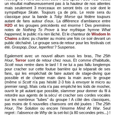
un résultat malheureusement pas à la hauteur de nos attentes
mais seulement 3 morceaux en seront tirés ce soir dont le
sympathique
Skate
. Toujours ça de pris. Le reste sera du
classique pour la bande à
Toby Morse
qui fédère toujours
autant de fans autour d'eux. La différence d'ambiance entre
H2O
et les groupes précédents est énorme ! Des premières
notes de
Nothing To Prove
à leur mythique hymne
What
happened
, le public n'a rien lâché. Et le chanteur de
Wisdom In
Chains
a donc pu chanter au moins une fois ce soir devant un
public déchaîné. Le groupe sera de retour pour les festivals cet
été.
Graspop
,
Dour
,
Ieperfest
? Suspense.
Egalement avec un nouvel album sous les bras,
The 25th
Hour
,
Terror
sont de retour chez nous. Et comme d'habitude,
Scott
nous rentre dans le lard ! Il ne lui a pas fallu longtemps
pour cracher sur cette foutue barrière qui le séparait de ses
fans, qui les empêchait de faire autant de stage-diving que
possible et de chanter main dans la main avec le groupe
(même si
Scott
n'a pas hésité 2-3 fois à envoyer le micro au
premier rang). Mais cela n'a pas empêché les kids de mosher,
ouvrir le pit autant que possible, slammer pour donner du fil à
retordre aux agents de la sécu' et cracher ses cordes vocales
sur les nombreux "tubes" du groupe ! A côté des classiques,
pas moins de 6 nouvelles chansons ont été jouées :
The 25th
Hour
,
The Solution
ou encore l'énorme
Mind At War
. Seul
regret : l'absence de
Why
de la set-list (à 80 secondes près...) !