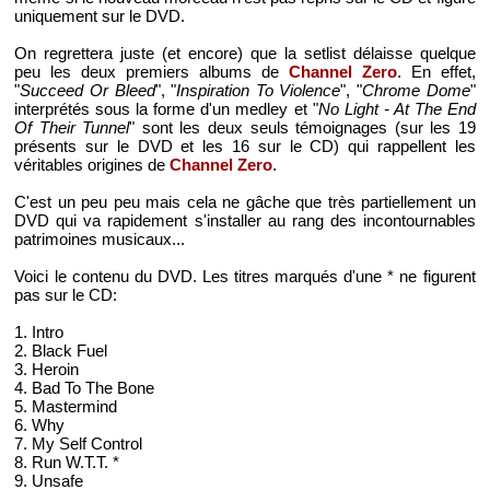
uniquement sur le DVD.
On regrettera juste (et encore) que la setlist délaisse quelque
peu les deux premiers albums de
Channel Zero
. En effet,
"
Succeed Or Bleed
", "
Inspiration To Violence
", "
Chrome Dome
"
interprétés sous la forme d'un medley et "
No Light - At The End
Of Their Tunnel
" sont les deux seuls témoignages (sur les 19
présents sur le DVD et les 16 sur le CD) qui rappellent les
véritables origines de
Channel Zero
.
C'est un peu peu mais cela ne gâche que très partiellement un
DVD qui va rapidement s'installer au rang des incontournables
patrimoines musicaux...
Voici le contenu du DVD. Les titres marqués d'une * ne figurent
pas sur le CD:
1. Intro
2. Black Fuel
3. Heroin
4. Bad To The Bone
5. Mastermind
6. Why
7. My Self Control
8. Run W.T.T. *
9. Unsafe