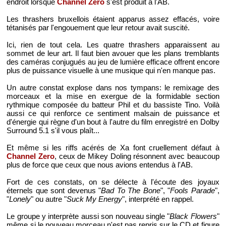
endroit lorsque
Channel Zero
s'est produit à l'AB.
Les thrashers bruxellois étaient apparus assez effacés, voire
tétanisés par l'engouement que leur retour avait suscité.
Ici, rien de tout cela. Les quatre thrashers apparaissent au
sommet de leur art. Il faut bien avouer que les plans tremblants
des caméras conjugués au jeu de lumière efficace offrent encore
plus de puissance visuelle à une musique qui n'en manque pas.
Un autre constat explose dans nos tympans: le remixage des
morceaux et la mise en exergue de la formidable section
rythmique composée du batteur Phil et du bassiste Tino. Voilà
aussi ce qui renforce ce sentiment malsain de puissance et
d'énergie qui règne d'un bout à l'autre du film enregistré en Dolby
Surround 5.1 s'il vous plaît...
Et même si les riffs acérés de Xa font cruellement défaut à
Channel Zero
, ceux de Mikey Doling résonnent avec beaucoup
plus de force que ceux que nous avions entendus à l'AB.
Fort de ces constats, on se délecte à l'écoute des joyaux
éternels que sont devenus "
Bad To The Bone
", "
Fools Parade
",
"
Lonely
" ou autre "
Suck My Energy
", interprété en rappel.
Le groupe y interprète aussi son nouveau single "
Black Flowers
"
même si le nouveau morceau n'est pas repris sur le CD et figure