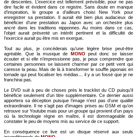
de descentes. L’exercice est tellement prévisible, pour ne pas
dire facile et évident dans ce registre. Sans doute en manque
d’inspiration, le groupe a d’ailleurs choisi New York pour
enregistrer sa prestation. Il aurait été bien plus audacieux de
bénéficier d’une prestation au Japon avec un orchestre plus
ancré dans les traditions nipponnes. Au moins dans ce cas,
l’objet aurait présenté un intérêt pertinent et la difficulté de
l’exercice aurait pu être mis en exergue.
Tout au plus, je concéderais qu’une légère brise peut-être
agréable. Que la musique de
MONO
peut donc se laisser
écouter et si elle n’impressionne pas, je peux comprendre que
certaines personnes se laissent charmer par ce petit vent qui
caresse la peau. Mais de là à transformer le souffle japonais en
tornade qui peut focaliser les médias… il y a un fossé que je ne
franchirai pas.
Le DVD suit à peu de choses près le tracklist du CD puisqu’il
bénéficie seulement d’un titre supplémentaire. Ce dernier aussi
apportera sa déception puisque l’image n’est pas d’une qualité
extraordinaire. Il ne s’agit pas d’images prises au GSM et qu’on
retrouve sur Youtube mais pour un groupe qui provient d’un pays
où la technologie règne en maître, il est dommageable de
constater le peu de moyens mis au service de ce support.
En conséquence ce live est un disque réservé aux seuls
inconditionnels de
MONO
.