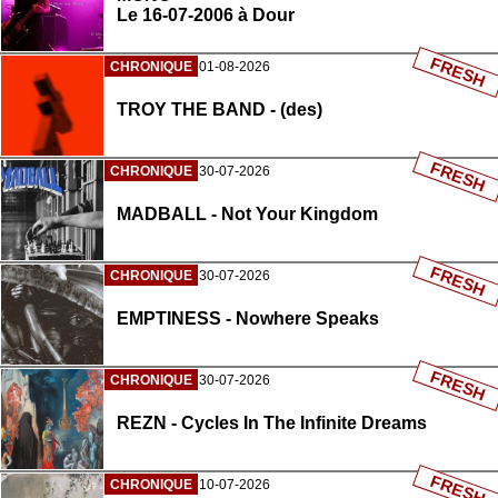
Le 16-07-2006 à Dour
FRESH
CHRONIQUE
01-08-2026
TROY THE BAND - (des)
FRESH
CHRONIQUE
30-07-2026
MADBALL - Not Your Kingdom
FRESH
CHRONIQUE
30-07-2026
EMPTINESS - Nowhere Speaks
FRESH
CHRONIQUE
30-07-2026
REZN - Cycles In The Infinite Dreams
FRESH
CHRONIQUE
10-07-2026