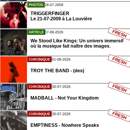
PHOTOS
28-07-2009
TRIGGERFINGER
Le 21-07-2009 à La Louvière
FRESH
ARTICLE
07-08-2026
We Stood Like Kings: Un univers immersif
où la musique fait naître des images.
FRESH
CHRONIQUE
01-08-2026
TROY THE BAND - (des)
FRESH
CHRONIQUE
30-07-2026
MADBALL - Not Your Kingdom
FRESH
CHRONIQUE
30-07-2026
EMPTINESS - Nowhere Speaks