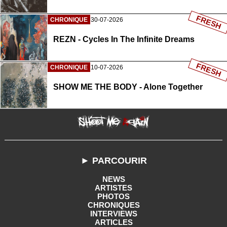
FRESH
CHRONIQUE
30-07-2026
REZN - Cycles In The Infinite Dreams
FRESH
CHRONIQUE
10-07-2026
SHOW ME THE BODY - Alone Together
► PARCOURIR
NEWS
ARTISTES
PHOTOS
CHRONIQUES
INTERVIEWS
ARTICLES