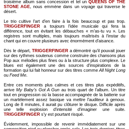
troisième album sans concession et tel un
QUEENS OF THE
STONE AGE
, nous emmène dans un voyage qui traverse le
désert.
Le trio cultive l’art d’en faire à la fois beaucoup et pas trop.
TRIGGERFINGER
a toujours l’idée musicale qui fera la
différence, tout en évitant les débauches « m’as-tu vu ». Les
registres sont multiples, mais toujours maîtrisés à l’instar du
chant qui en couvre plusieurs avec énormément d’aisance.
Dès le départ,
TRIGGERFINGER
a démontré qu’il pouvait jouer
sur des rythmes soutenus comme construire des chansons plus
Pop aux mélodies plus fines ou à la structure plus complexe. Le
blues est également une des sources d’inspirations de la
formation qui lui fait honneur sur des titres comme
All Night Long
ou
Feed Me
.
Entre ces moments plus calmes et ces titres plus expéditifs,
arrive
My Baby’s Got A Gun
au trois quart de l’album. Un titre
tout en progression où la basse accompagnée de la batterie sur
un martèlement assez basique va mettre l’auditeur à genoux.
Long de 8 minutes, il aurait pu clôturer le disque. Difficile après
une telle explosion d’intensité d’imaginer une suite.
TRIGGERFINGER
s’y est pourtant risqué.
Évidemment, impossible de revenir immédiatement sur une
composition pied au plancher après cela. Les trois derniers titres