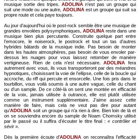
musique sortie des tripes.
ADOLINA
n’est pas un groupe qui
suit une mode ou une autre,
ADOLINA
est un groupe qui suit sa
propre route et cela paye toujours.
Au jour d’aujourd’hui où le post-rock semble être une musique de
grandes envolées polysymphoniques,
ADOLINA
reste dans une
musique bien plus percutante. Construite quelque part entre
l’emocore, le noiserock, le postrock et tout un tas d’autres
hybrides bâtards de la musique indie. Pas besoin de monter
dans les hautes atmosphères, pas besoin de vous envoler par-
dessus les nuages pour vous laissez retomber de manière
vertigineuse. Rien de cela n’est nécessaire.
ADOLINA
fera
autrement avec vous, ils vous transporteront par des méandres
hypnotiques, choisissant la voie de l’ellipse, celle de la boucle qui
accroche, du riff qui percute et ensorcelle. Une fois pris dans le
tourbillon, vous voilà soumis à une autre vague, celle du chant
ou d’un sample. De ce côté-là on sent une montée en efficacité
de la voix, jamais utilisée à outrance, elle est plutôt utilisée
comme un instrument supplémentaire. J’aime assez cette
manière de faire, mais cela ne veut pas dire pour autant
qu’
ADOLINA
soit un groupe qui n’a rien à dire. Bien loin de là et
on se souviendra encore du sample de Noam Chomsky utilisé
par le passé ou il suffira d'écouter le titre final :
« contrôler et
sévir »
.
Dès la première écoute d’
ADOLINA
on reconnaîtra l’efficacité