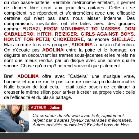
du duo basse-batterie. Véritable métronome entêtant, il permet
de donner libre court aux jeux des guitares. Celles-ci se
complètent, se répondent et s’entremêlent avec une efficacité
certaine qui n’est pas sans nous laisser indemne. Des
comparaisons inévitables ont été faites avec des groupes
comme
FUGAZI
,
FROM MONUMENT TO MASSES
,
DON
CABALLERO
,
HITCH
,
REIZIGER
,
GIRLS AGAINST BOYS
,
HONEY FOR PETZI
,
CHOKEBORE
, ou encore
SHELLAC
.
Mais comme tous ces groupes,
ADOLINA
a besoin d’attention.
On n’écoute pas
ADOLINA
entre la poire et le fromage, on
déguste en découvrant les trames sous-jacentes et les reliefs ne
sont que mieux rendus par un disque avec une bonne qualité
sonore. Chose qu’un mp3 ne rend souvent que platement.
Bref,
ADOLINA
offre avec "Caldeira" une musique vraie,
honnête et qui ne ronfle pas comme une surproduction inutile.
Nulle besoin de tout cela, il était juste besoin de continuer à
creuser le même sillon pour arriver à créer sa propre voie : celle
de l’efficacité et du plaisir partagé.
AUTEUR : Julien
Co-créateur du site web avec Erik, rapidement
rejoint par d'autres joyeux camarades mélomanes.
Autres activités musicales? Ex-label boss de Hea...