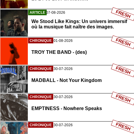
FRESH
ARTICLE
07-08-2026
We Stood Like Kings: Un univers immersif
où la musique fait naître des images.
FRESH
CHRONIQUE
01-08-2026
TROY THE BAND - (des)
FRESH
CHRONIQUE
30-07-2026
MADBALL - Not Your Kingdom
FRESH
CHRONIQUE
30-07-2026
EMPTINESS - Nowhere Speaks
FRESH
CHRONIQUE
30-07-2026