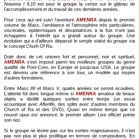
Nowena I 9.10
est pour le groupe la cerise sur le gâteau de
l'accomplissement et du travail de ces dernières années.
Pour ceux qui ont suivi l'aventure
AMENRA
depuis le premier
volume de
Mass
, l'ambiance et l'atmosphère très particulières,
viscérales, épidermiques et dévastatrices à la fois n'ont pas
échappées à l'intérêt qui a grandi autour du groupe. Une
évolution qui a d'ailleurs dépassé le simple statut du groupe via
le concept Churh Of Ra.
Doté donc de cet univers fort et personnel, noir et spirituel,
AMENRA
s'est imposé parmi les meilleurs groupes du genre
qualifié de Post-Core, en Europe et jusqu'aux USA. Le groupe
est devenu une référence à son tour, un modèle qui inspire
d'autres formations.
Entre
Mass IIII
et
Mass V
, quatre années se seront écoulées.
L'attente fût donc longue même si
AMENRA
amateur de beaux
objets a distillé quelques sorties entre temps (un essai
acoustique avec
Afterlife
, des splits avec d'autres membres du
Church of Ra et des DVD). Quasi en même temps que ce
nouvel opus est annoncé, le premier album Live officiel pointe
son nez.
Si le groupe ne lésine pas sur les sorties majestueuses, il n'est
pas non plus le plus prolifique en termes de compositions. En