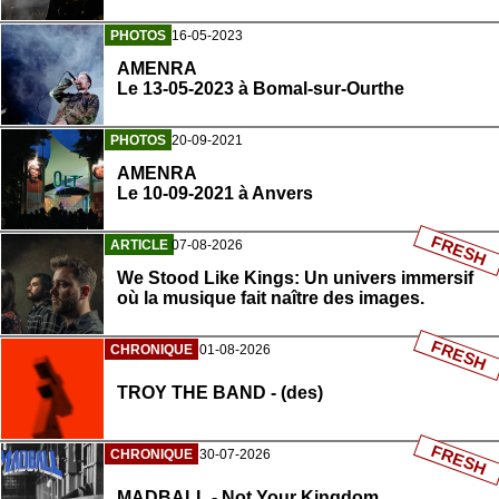
PHOTOS
16-05-2023
AMENRA
Le 13-05-2023 à Bomal-sur-Ourthe
PHOTOS
20-09-2021
AMENRA
Le 10-09-2021 à Anvers
FRESH
ARTICLE
07-08-2026
We Stood Like Kings: Un univers immersif
où la musique fait naître des images.
FRESH
CHRONIQUE
01-08-2026
TROY THE BAND - (des)
FRESH
CHRONIQUE
30-07-2026
MADBALL - Not Your Kingdom