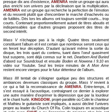
presque dix ans d'existence,
AMENRA
reste un groupe qui aura
plus enrichi son univers par la déclinaison que la multiplication.
AMENRA
est un groupe qui recherche la perfection de l'émotion
et du ressenti plutôt que d’encombrer le marché d'inachevés ou
de futilités. Dès lors les albums ont toujours semblé courts... trop
courts. Contenant proportionnellement autant de titres aboutis et
indispensables que d'autres groupes proposent des titres de
second intérêt.
Mass V
n'échappe pas à la règle. Quatre titres seulement
constituent l'album et il est certain que nombreux seront ceux qui
en feront leur déception. D'autant qu'avant même la sortie du
disque, les trois quart du contenu, tuant dans l'oeuf quasiment
tout suspens, sont déjà connus sur le net.
Dearborn And Buried
d'abord sur Soundcloud et ensuite
Boden
et
Nowena I 9.10
en
vidéo sur Youtube. Seul les treize minutes de
A Mon Ame
restent encore vierges pour le futur détenteur de l'album.
Mass IIII
tentait de s'éloigner quelque peu des structures et
ambiances devenues classiques du groupe.
Mass V
revient à
ce qui a fait la reconnaissance de
AMENRA
. Entre-temps, il
s'est essayé à l'acoustique, contraignant ce dernier à explorer
une autre manière d'exprimer la dépression que par la lourdeur
et le chant hurlé.
KINGDOM
, projet-parallèle où Colin le chanteur
et Mathieu le guitariste sont impliqués, a aussi décliné l'univers
propre au leader du Church Of Ra. Colin toujours en acoustique