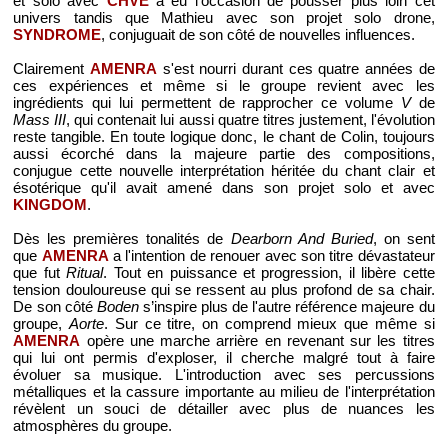
et solo avec
CHVE
a eu l'occasion de pousser plus loin cet
univers tandis que Mathieu avec son projet solo drone,
SYNDROME
, conjuguait de son côté de nouvelles influences.
Clairement
AMENRA
s'est nourri durant ces quatre années de
ces expériences et même si le groupe revient avec les
ingrédients qui lui permettent de rapprocher ce volume
V
de
Mass III
, qui contenait lui aussi quatre titres justement, l'évolution
reste tangible. En toute logique donc, le chant de Colin, toujours
aussi écorché dans la majeure partie des compositions,
conjugue cette nouvelle interprétation héritée du chant clair et
ésotérique qu'il avait amené dans son projet solo et avec
KINGDOM
.
Dès les premières tonalités de
Dearborn And Buried
, on sent
que
AMENRA
a l'intention de renouer avec son titre dévastateur
que fut
Ritual
. Tout en puissance et progression, il libère cette
tension douloureuse qui se ressent au plus profond de sa chair.
De son côté
Boden
s’inspire plus de l'autre référence majeure du
groupe,
Aorte
. Sur ce titre, on comprend mieux que même si
AMENRA
opère une marche arrière en revenant sur les titres
qui lui ont permis d'exploser, il cherche malgré tout à faire
évoluer sa musique. L'introduction avec ses percussions
métalliques et la cassure importante au milieu de l'interprétation
révèlent un souci de détailler avec plus de nuances les
atmosphères du groupe.