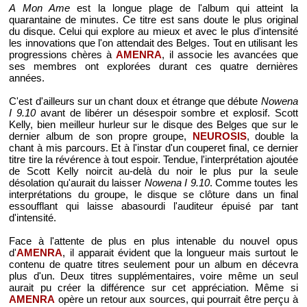
A Mon Ame
est la longue plage de l'album qui atteint la
quarantaine de minutes. Ce titre est sans doute le plus original
du disque. Celui qui explore au mieux et avec le plus d'intensité
les innovations que l'on attendait des Belges. Tout en utilisant les
progressions chères à
AMENRA
, il associe les avancées que
ses membres ont explorées durant ces quatre dernières
années.
C'est d'ailleurs sur un chant doux et étrange que débute
Nowena
I 9.10
avant de libérer un désespoir sombre et explosif. Scott
Kelly, bien meilleur hurleur sur le disque des Belges que sur le
dernier album de son propre groupe,
NEUROSIS
, double la
chant à mis parcours. Et à l'instar d'un couperet final, ce dernier
titre tire la révérence à tout espoir. Tendue, l'interprétation ajoutée
de Scott Kelly noircit au-delà du noir le plus pur la seule
désolation qu'aurait du laisser
Nowena I 9.10
. Comme toutes les
interprétations du groupe, le disque se clôture dans un final
essoufflant qui laisse abasourdi l'auditeur épuisé par tant
d'intensité.
Face à l'attente de plus en plus intenable du nouvel opus
d'
AMENRA
, il apparait évident que la longueur mais surtout le
contenu de quatre titres seulement pour un album en décevra
plus d'un. Deux titres supplémentaires, voire même un seul
aurait pu créer la différence sur cet appréciation. Même si
AMENRA
opère un retour aux sources, qui pourrait être perçu à