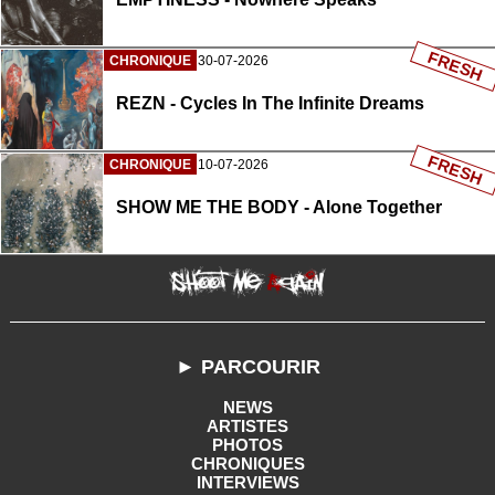
FRESH
CHRONIQUE
30-07-2026
REZN - Cycles In The Infinite Dreams
FRESH
CHRONIQUE
10-07-2026
SHOW ME THE BODY - Alone Together
► PARCOURIR
NEWS
ARTISTES
PHOTOS
CHRONIQUES
INTERVIEWS