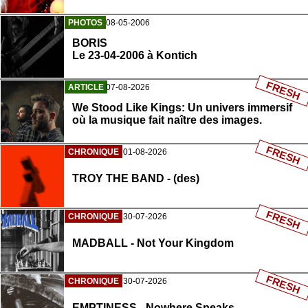
PHOTOS
08-05-2006
BORIS
Le 23-04-2006 à Kontich
FRESH
ARTICLE
07-08-2026
We Stood Like Kings: Un univers immersif
où la musique fait naître des images.
FRESH
CHRONIQUE
01-08-2026
TROY THE BAND - (des)
FRESH
CHRONIQUE
30-07-2026
MADBALL - Not Your Kingdom
FRESH
CHRONIQUE
30-07-2026
EMPTINESS - Nowhere Speaks