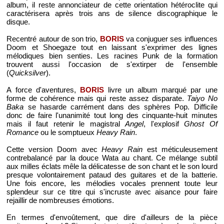
album, il reste annonciateur de cette orientation hétéroclite qui
caractérisera après trois ans de silence discographique le
disque.
Recentré autour de son trio,
BORIS
va conjuguer ses influences
Doom et Shoegaze tout en laissant s'exprimer des lignes
mélodiques bien senties. Les racines Punk de la formation
trouvent aussi l'occasion de s'extirper de l'ensemble
(
Quicksilver
).
A force d'aventures,
BORIS
livre un album marqué par une
forme de cohérence mais qui reste assez disparate.
Taiyo No
Baka
se hasarde carrément dans des sphères Pop. Difficile
donc de faire l'unanimité tout long des cinquante-huit minutes
mais il faut retenir le magistral
Angel
, l'explosif
Ghost Of
Romance
ou le somptueux
Heavy Rain
.
Cette version Doom avec
Heavy Rain
est méticuleusement
contrebalancé par la douce Wata au chant. Ce mélange subtil
aux milles éclats mêle la délicatesse de son chant et le son lourd
presque volontairement pataud des guitares et de la batterie.
Une fois encore, les mélodies vocales prennent toute leur
splendeur sur ce titre qui s'incruste avec aisance pour faire
rejaillir de nombreuses émotions.
En termes d'envoûtement, que dire d'ailleurs de la pièce