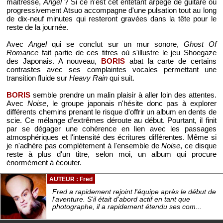
maitresse,
Angel
? Si ce n'est cet entêtant arpège de guitare où
progressivement Atsuo accompagne d'une pulsation tout au long
de dix-neuf minutes qui resteront gravées dans la tête pour le
reste de la journée.
Avec
Angel
qui se conclut sur un mur sonore,
Ghost Of
Romance
fait partie de ces titres où s'illustre le jeu Shoegaze
des Japonais. A nouveau,
BORIS
abat la carte de certains
contrastes avec ses complaintes vocales permettant une
transition fluide sur
Heavy Rain
qui suit.
BORIS
semble prendre un malin plaisir à aller loin des attentes.
Avec
Noise
, le groupe japonais n'hésite donc pas à explorer
différents chemins prenant le risque d'offrir un album en dents de
scie. Ce mélange d’extrêmes déroute au début. Pourtant, il finit
par se dégager une cohérence en lien avec les passages
atmosphériques et l'intensité des écritures différentes. Même si
je n'adhère pas complètement à l'ensemble de
Noise
, ce disque
reste à plus d'un titre, selon moi, un album qui procure
énormément à écouter.
AUTEUR : Fred
Fred a rapidement rejoint l'équipe après le début de
l'aventure. S'il était d'abord actif en tant que
photographe, il a rapidement étendu ses com...