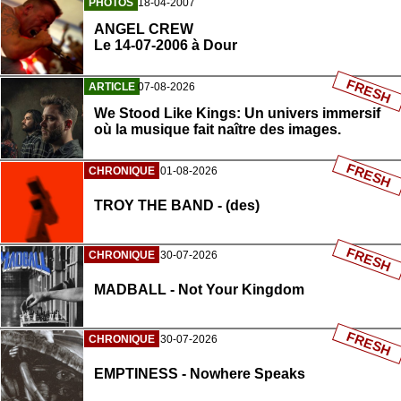
PHOTOS
18-04-2007
ANGEL CREW
Le 14-07-2006 à Dour
FRESH
ARTICLE
07-08-2026
We Stood Like Kings: Un univers immersif
où la musique fait naître des images.
FRESH
CHRONIQUE
01-08-2026
TROY THE BAND - (des)
FRESH
CHRONIQUE
30-07-2026
MADBALL - Not Your Kingdom
FRESH
CHRONIQUE
30-07-2026
EMPTINESS - Nowhere Speaks