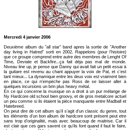
Mercredi 4 janvier 2006
Deuxième album du "all star" band apres la sortie de "Another
day living in Hatred" sorti en 2002. Rappelons (pour l'histoire)
que ce groupe comprend entre autre des membres de Lenght Of
Time, Deviate et Backfire...ça fait déja pas mal de monde.
Niveau line up, je pense que Danny qui avait fait un petit essai à
la guitare est revenu au chant appuyer la voix de Pat, et c'est
tant mieux... La dynamique entre les deux voix est vraiment bien
en place, ce qui n'empèche pas Ross de se laisser aller à
quelques incursions un brin plus heavy métal.
En ce qui concerne la musique on a droit à un pur mélange de
Ny Hardcore old school bien groovy, et de gros metalcore actuel
un peu comme si ils étaient la pièce manquante entre Madball et
Hatebreed.
On peut dire de cet album qu'il s'agit d'un classic du genre, tout
les éléments d'un bon album de hardcore sont présent peut etre
sans trop d'originalité, mais avec beaucoup de maitrise. Car il
est clair que ces gars savent ce qu'ils font quand il faut le faire,