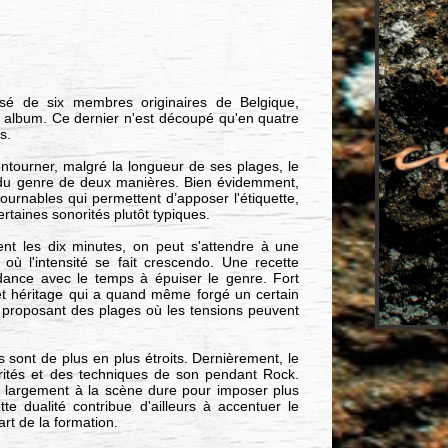
sé de six membres originaires de Belgique,
 album. Ce dernier n'est découpé qu'en quatre
s.
ntourner, malgré la longueur de ses plages, le
e du genre de deux manières. Bien évidemment,
urnables qui permettent d’apposer l'étiquette,
rtaines sonorités plutôt typiques.
nt les dix minutes, on peut s'attendre à une
où l'intensité se fait crescendo. Une recette
dance avec le temps à épuiser le genre. Fort
et héritage qui a quand même forgé un certain
n proposant des plages où les tensions peuvent
s sont de plus en plus étroits. Dernièrement, le
orités et des techniques de son pendant Rock.
e largement à la scène dure pour imposer plus
te dualité contribue d'ailleurs à accentuer le
art de la formation.