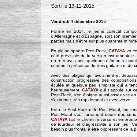
Sorti le 13-11-2015
Vendredi 4 décembre 2015
Formé en 2014, le jeune collectif compo
d'Allemagne et d'Espagne, sort son premier
parties mais s'étire sur plus quarante minute
En pleine sphère Post-Rock,
CATAYA
va co
côté prévisible de la version instrumental
on retrouve aussi quelques éléments inconto
comme la présence de trois guitares et de ce
Avec des plages qui avoisinent et dépasse
construction progressive des compositions 
éculée et quelque peu simpliste qui a ten
heureusement,
CATAYA
qui s’appuie sur c
Post-Rock, s'en éloigne aussi assez vite e
s'exprimer très rapidement et avec verve.
Entre le Post-Rock et le Post-Metal, les lien
Post-Metal s'est fortement nourri des son
CATAYA
fait le chemin inverse et emprunt
de lourdeur et d'agressivité à son jeu. Cet
besoin plus frontal à être oppressant de la p