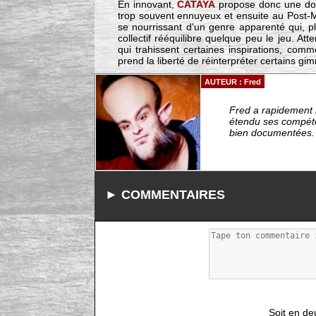
En innovant,
CATAYA
propose donc une dou
trop souvent ennuyeux et ensuite au Post-M
se nourrissant d'un genre apparenté qui, pl
collectif rééquilibre quelque peu le jeu. Att
qui trahissent certaines inspirations, com
prend la liberté de réinterpréter certains g
AUTEUR : Fred
Fred a rapidement r
étendu ses compéten
bien documentées. -
► COMMENTAIRES
Soit en de