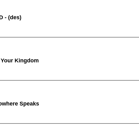
 - (des)
 Your Kingdom
owhere Speaks