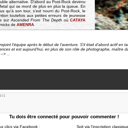
ble alternative. D'abord au Post-Rock devenu
etal qui se mord de plus en plus la queue. En
us qu'à son tour, s'est nourri du Post-Rock, le
ention toutefois aux petites erreurs de jeunesse
me sur
Ascended From The Depth
où
CATAYA
immicks de
AMENRA
.
ejoint l'équipe après le début de l'aventure. S'il était d'abord actif en 
ces et est aujourd'hui, en plus de son rôle de photographe, maître da
-> ...
Tu dois être connecté pour pouvoir commenter !
ux clics via Facebook :
Soit via l'inscription classiqu