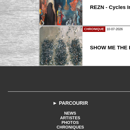
REZN - Cycles I
CHRONIQUE
10-07-2026
SHOW ME THE B
► PARCOURIR
NEWS
ARTISTES
PHOTOS
CHRONIQUES