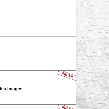
FRESH
 des images.
FRESH