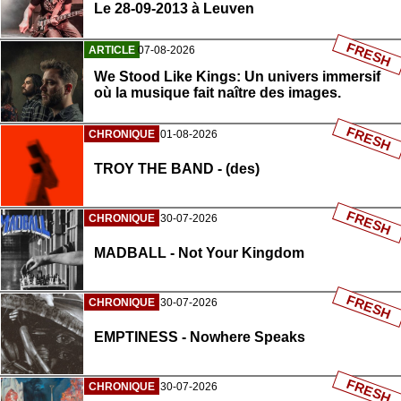
Le 28-09-2013 à Leuven
FRESH
ARTICLE
07-08-2026
We Stood Like Kings: Un univers immersif
où la musique fait naître des images.
FRESH
CHRONIQUE
01-08-2026
TROY THE BAND - (des)
FRESH
CHRONIQUE
30-07-2026
MADBALL - Not Your Kingdom
FRESH
CHRONIQUE
30-07-2026
EMPTINESS - Nowhere Speaks
FRESH
CHRONIQUE
30-07-2026