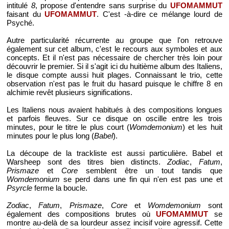
intitulé
8
, propose d'entendre sans surprise du
UFOMAMMUT
faisant du
UFOMAMMUT
. C'est -à-dire ce mélange lourd de
Psyché.
Autre particularité récurrente au groupe que l'on retrouve
également sur cet album, c'est le recours aux symboles et aux
concepts. Et il n'est pas nécessaire de chercher très loin pour
découvrir le premier. Si il s'agit ici du huitième album des Italiens,
le disque compte aussi huit plages. Connaissant le trio, cette
observation n'est pas le fruit du hasard puisque le chiffre 8 en
alchimie revêt plusieurs significations.
Les Italiens nous avaient habitués à des compositions longues
et parfois fleuves. Sur ce disque on oscille entre les trois
minutes, pour le titre le plus court (
Womdemonium
) et les huit
minutes pour le plus long (
Babel
).
La découpe de la trackliste est aussi particulière. Babel et
Warsheep sont des titres bien distincts.
Zodiac
,
Fatum
,
Prismaze
et
Core
semblent être un tout tandis que
Womdemonium
se perd dans une fin qui n'en est pas une et
Psyrcle
ferme la boucle.
Zodiac
,
Fatum
,
Prismaze
,
Core
et
Womdemonium
sont
également des compositions brutes où
UFOMAMMUT
se
montre au-delà de sa lourdeur assez incisif voire agressif. Cette