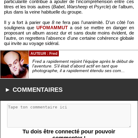
particularité contribue à ajouter de l'incompréhension entre ces
titres et les trois autres (
Babel
,
Warsheep
et
Psyrcle
) de l'album,
plus dans la veine habituelle du groupe.
Il y a fort à parier que
8
ne fera pas l'unanimité. D'un côté l'on
soulignera que
UFOMAMMUT
a osé se mettre en danger en
proposant un album assez dur et sans doute moins évident, de
l'autre, on regrettera l'absence d'une certaine cohérence globale
qui invite au voyage sidéral.
AUTEUR : Fred
Fred a rapidement rejoint l'équipe après le début de
l'aventure. S'il était d'abord actif en tant que
photographe, il a rapidement étendu ses com...
► COMMENTAIRES
Tu dois être connecté pour pouvoir
commenter !