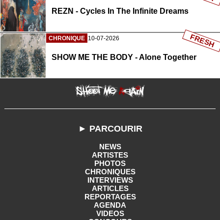
REZN - Cycles In The Infinite Dreams
FRESH
CHRONIQUE
10-07-2026
SHOW ME THE BODY - Alone Together
► PARCOURIR
NEWS
ARTISTES
PHOTOS
CHRONIQUES
INTERVIEWS
ARTICLES
REPORTAGES
AGENDA
VIDEOS