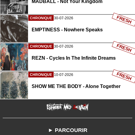
MADBALL - Not Your Kingdom
FRESH
CHRONIQUE
30-07-2026
EMPTINESS - Nowhere Speaks
FRESH
CHRONIQUE
30-07-2026
REZN - Cycles In The Infinite Dreams
FRESH
CHRONIQUE
10-07-2026
SHOW ME THE BODY - Alone Together
► PARCOURIR