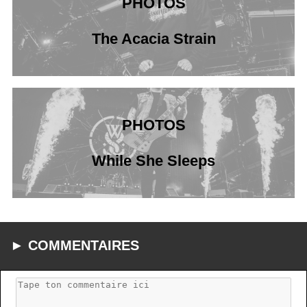
PHOTOS
The Acacia Strain
PHOTOS
While She Sleeps
► COMMENTAIRES