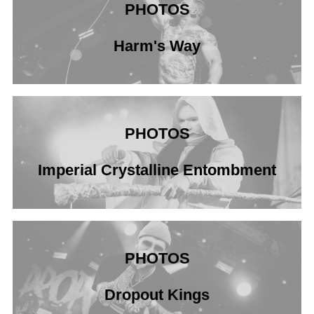
PHOTOS
Harm's Way
PHOTOS
Imperial Crystalline Entombment
PHOTOS
Dropout Kings