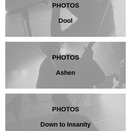
PHOTOS
Dool
PHOTOS
Ashen
PHOTOS
Down to Insanity