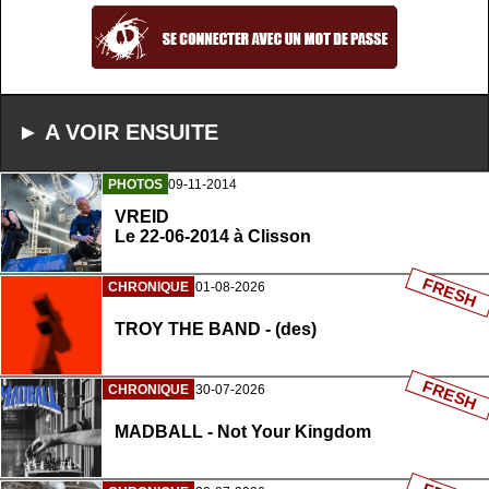
► A VOIR ENSUITE
PHOTOS
09-11-2014
VREID
Le 22-06-2014 à Clisson
FRESH
CHRONIQUE
01-08-2026
TROY THE BAND - (des)
FRESH
CHRONIQUE
30-07-2026
MADBALL - Not Your Kingdom