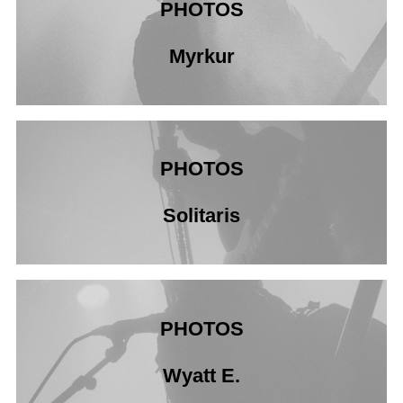
PHOTOS
Myrkur
PHOTOS
Solitaris
PHOTOS
Wyatt E.