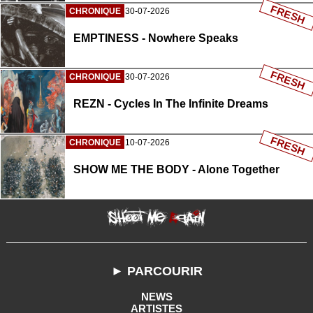
FRESH
CHRONIQUE
30-07-2026
EMPTINESS - Nowhere Speaks
FRESH
CHRONIQUE
30-07-2026
REZN - Cycles In The Infinite Dreams
FRESH
CHRONIQUE
10-07-2026
SHOW ME THE BODY - Alone Together
► PARCOURIR
NEWS
ARTISTES