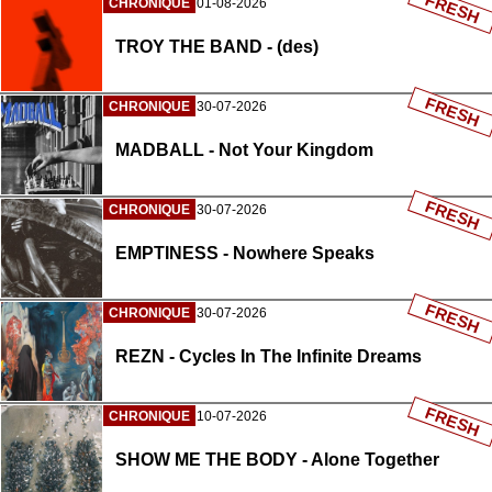
FRESH
CHRONIQUE
01-08-2026
TROY THE BAND - (des)
FRESH
CHRONIQUE
30-07-2026
MADBALL - Not Your Kingdom
FRESH
CHRONIQUE
30-07-2026
EMPTINESS - Nowhere Speaks
FRESH
CHRONIQUE
30-07-2026
REZN - Cycles In The Infinite Dreams
FRESH
CHRONIQUE
10-07-2026
SHOW ME THE BODY - Alone Together