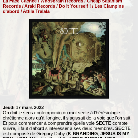
La Face Cachée / Whosbrain Records / Cheap Satanism
Records / Araki Records / Do It Yourself ! / Les Clampins
d'abord / Attila Tralala
Jeudi 17 mars 2022
On doit le sens contemporain du mot secte à l'hérésiologie
chrétienne alors qu'à l'origine, il s'agissait de la voie que l'on suit.
Et pour commencer à comprendre quelle voie
SECTE
compte
suivre, il faut d'abord s'intéresser à ses deux membres.
SECTE
est composé de Grégory Duby (
K-BRANDING
,
JESUS IS MY