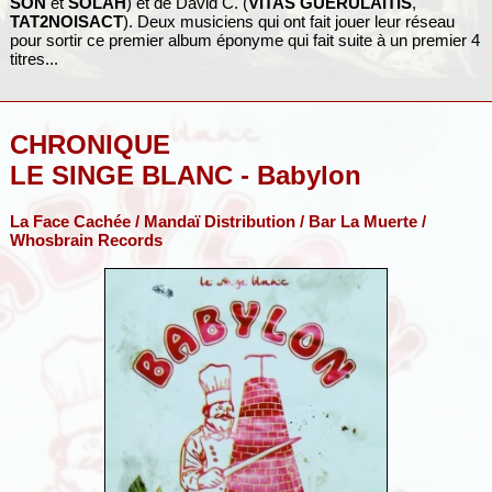
SON
et
SOLAH
) et de David C. (
VITAS GUERULAITIS
,
TAT2NOISACT
). Deux musiciens qui ont fait jouer leur réseau
pour sortir ce premier album éponyme qui fait suite à un premier 4
titres...
CHRONIQUE
LE SINGE BLANC - Babylon
La Face Cachée / Mandaï Distribution / Bar La Muerte /
Whosbrain Records