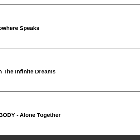
owhere Speaks
n The Infinite Dreams
ODY - Alone Together