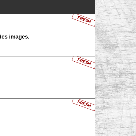
FRESH
 des images.
FRESH
FRESH