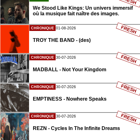
FRESH
We Stood Like Kings: Un univers immersif
où la musique fait naître des images.
FRESH
CHRONIQUE
01-08-2026
TROY THE BAND - (des)
FRESH
CHRONIQUE
30-07-2026
MADBALL - Not Your Kingdom
FRESH
CHRONIQUE
30-07-2026
EMPTINESS - Nowhere Speaks
FRESH
CHRONIQUE
30-07-2026
REZN - Cycles In The Infinite Dreams