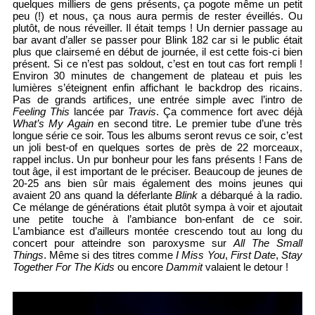
quelques milliers de gens présents, ça pogote même un petit
peu (!) et nous, ça nous aura permis de rester éveillés. Ou
plutôt, de nous réveiller. Il était temps ! Un dernier passage au
bar avant d’aller se passer pour Blink 182 car si le public était
plus que clairsemé en début de journée, il est cette fois-ci bien
présent. Si ce n’est pas soldout, c’est en tout cas fort rempli !
Environ 30 minutes de changement de plateau et puis les
lumières s’éteignent enfin affichant le backdrop des ricains.
Pas de grands artifices, une entrée simple avec l’intro de
Feeling This
lancée par
Travis
. Ça commence fort avec déjà
What’s My Again
en second titre. Le premier tube d’une très
longue série ce soir. Tous les albums seront revus ce soir, c’est
un joli best-of en quelques sortes de près de 22 morceaux,
rappel inclus. Un pur bonheur pour les fans présents ! Fans de
tout âge, il est important de le préciser. Beaucoup de jeunes de
20-25 ans bien sûr mais également des moins jeunes qui
avaient 20 ans quand la déferlante
Blink
a débarqué à la radio.
Ce mélange de générations était plutôt sympa à voir et ajoutait
une petite touche à l’ambiance bon-enfant de ce soir.
L’ambiance est d’ailleurs montée crescendo tout au long du
concert pour atteindre son paroxysme sur
All The Small
Things
. Même si des titres comme
I Miss You
,
First Date
,
Stay
Together For The Kids
ou encore
Dammit
valaient le detour !