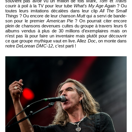
souvient pas avoir vu un million de fois
Mark
,
Tom
et
Travis
courir à poil à la TV pour leur tube
What’s My Age Again
? Ou
toutes leurs imitations décalées dans leur clip
All The Small
Things
? Ou encore de leur chanson
Mutt
qui a servi de bande-
son pour le premier
American Pie
? On pourrait citer encore
plein de chansons devenues cultes du groupe à travers leurs 6
albums vendus à plus de 30 millions d’exemplaires mais on
n’est pas là pour faire un inventaire mais plutôt pour découvrir
ce que groupe mythique vaut en live. Allez
Doc
, on monte dans
notre
DeLorean DMC-12
, c’est parti !