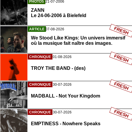
PHOTOS
21-07-2006
ZANN
Le 24-06-2006 à Bielefeld
FRESH
ARTICLE
07-08-2026
We Stood Like Kings: Un univers immersif
où la musique fait naître des images.
FRESH
CHRONIQUE
01-08-2026
TROY THE BAND - (des)
FRESH
CHRONIQUE
30-07-2026
MADBALL - Not Your Kingdom
FRESH
CHRONIQUE
30-07-2026
EMPTINESS - Nowhere Speaks