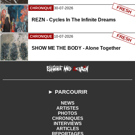
FRESH
CHRONIQUE
30-07-2026
REZN - Cycles In The Infinite Dreams
FRESH
CHRONIQUE
10-07-2026
SHOW ME THE BODY - Alone Together
► PARCOURIR
NEWS
ARTISTES
PHOTOS
CHRONIQUES
INTERVIEWS
ARTICLES
REPORTAGES