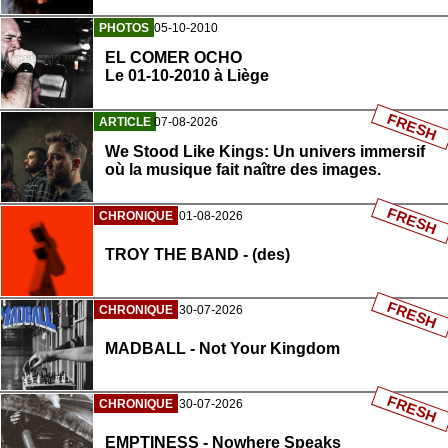
PHOTOS
05-10-2010
EL COMER OCHO
Le 01-10-2010 à Liège
FRESH
ARTICLE
07-08-2026
We Stood Like Kings: Un univers immersif
où la musique fait naître des images.
FRESH
CHRONIQUE
01-08-2026
TROY THE BAND - (des)
FRESH
CHRONIQUE
30-07-2026
MADBALL - Not Your Kingdom
FRESH
CHRONIQUE
30-07-2026
EMPTINESS - Nowhere Speaks