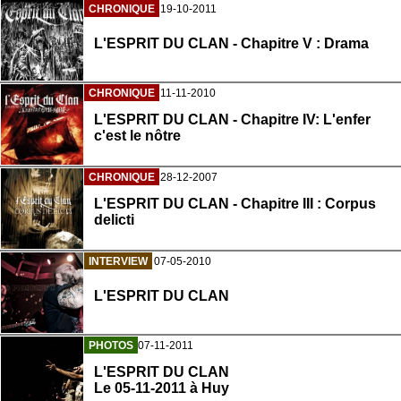
CHRONIQUE
19-10-2011
L'ESPRIT DU CLAN - Chapitre V : Drama
CHRONIQUE
11-11-2010
L'ESPRIT DU CLAN - Chapitre IV: L'enfer
c'est le nôtre
CHRONIQUE
28-12-2007
L'ESPRIT DU CLAN - Chapitre III : Corpus
delicti
INTERVIEW
07-05-2010
L'ESPRIT DU CLAN
PHOTOS
07-11-2011
L'ESPRIT DU CLAN
Le 05-11-2011 à Huy