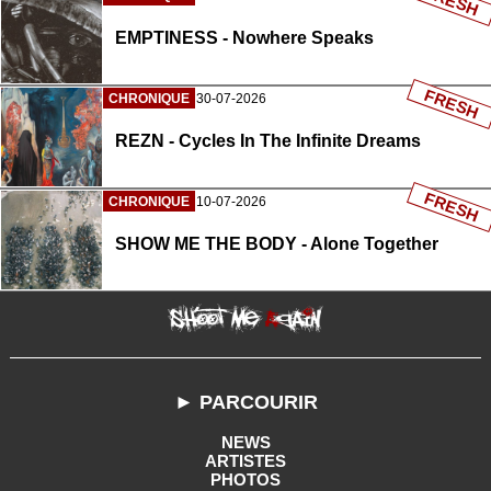
FRESH
EMPTINESS - Nowhere Speaks
FRESH
CHRONIQUE
30-07-2026
REZN - Cycles In The Infinite Dreams
FRESH
CHRONIQUE
10-07-2026
SHOW ME THE BODY - Alone Together
► PARCOURIR
NEWS
ARTISTES
PHOTOS