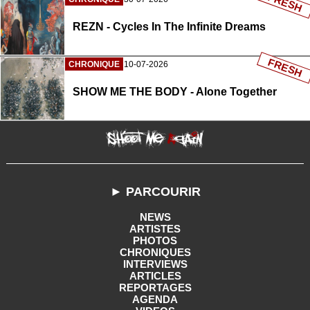
FRESH
REZN - Cycles In The Infinite Dreams
FRESH
CHRONIQUE
10-07-2026
SHOW ME THE BODY - Alone Together
► PARCOURIR
NEWS
ARTISTES
PHOTOS
CHRONIQUES
INTERVIEWS
ARTICLES
REPORTAGES
AGENDA