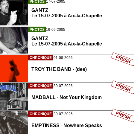
PHOTOS
17-07-2005
GANTZ
Le 15-07-2005 à Aix-la-Chapelle
PHOTOS
19-09-2005
GANTZ
Le 15-07-2005 à Aix-la-Chapelle
FRESH
CHRONIQUE
01-08-2026
TROY THE BAND - (des)
FRESH
CHRONIQUE
30-07-2026
MADBALL - Not Your Kingdom
FRESH
CHRONIQUE
30-07-2026
EMPTINESS - Nowhere Speaks