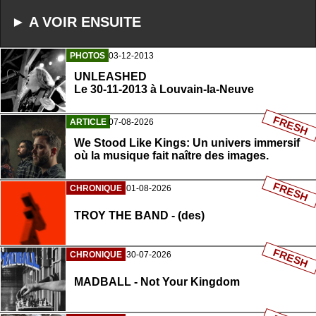
► A VOIR ENSUITE
PHOTOS
03-12-2013
UNLEASHED
Le 30-11-2013 à Louvain-la-Neuve
FRESH
ARTICLE
07-08-2026
We Stood Like Kings: Un univers immersif
où la musique fait naître des images.
FRESH
CHRONIQUE
01-08-2026
TROY THE BAND - (des)
FRESH
CHRONIQUE
30-07-2026
MADBALL - Not Your Kingdom