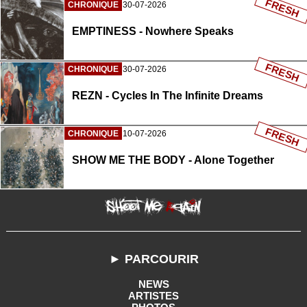
FRESH
CHRONIQUE
30-07-2026
EMPTINESS - Nowhere Speaks
FRESH
CHRONIQUE
30-07-2026
REZN - Cycles In The Infinite Dreams
FRESH
CHRONIQUE
10-07-2026
SHOW ME THE BODY - Alone Together
► PARCOURIR
NEWS
ARTISTES