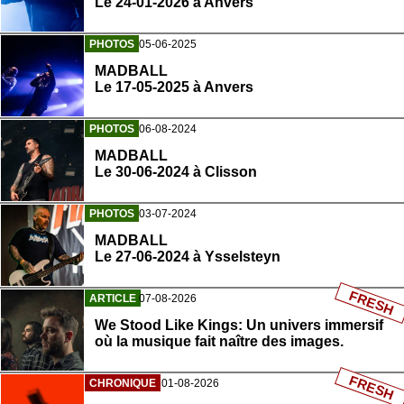
Le 24-01-2026 à Anvers
PHOTOS
05-06-2025
MADBALL
Le 17-05-2025 à Anvers
PHOTOS
06-08-2024
MADBALL
Le 30-06-2024 à Clisson
PHOTOS
03-07-2024
MADBALL
Le 27-06-2024 à Ysselsteyn
FRESH
ARTICLE
07-08-2026
We Stood Like Kings: Un univers immersif
où la musique fait naître des images.
FRESH
CHRONIQUE
01-08-2026