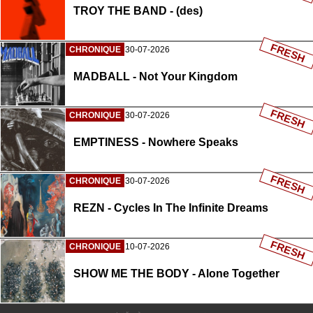
TROY THE BAND - (des)
FRESH
CHRONIQUE
30-07-2026
MADBALL - Not Your Kingdom
FRESH
CHRONIQUE
30-07-2026
EMPTINESS - Nowhere Speaks
FRESH
CHRONIQUE
30-07-2026
REZN - Cycles In The Infinite Dreams
FRESH
CHRONIQUE
10-07-2026
SHOW ME THE BODY - Alone Together