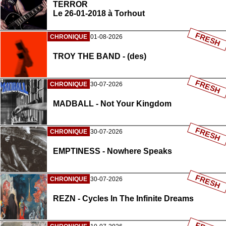
TERROR
Le 26-01-2018 à Torhout
FRESH
CHRONIQUE
01-08-2026
TROY THE BAND - (des)
FRESH
CHRONIQUE
30-07-2026
MADBALL - Not Your Kingdom
FRESH
CHRONIQUE
30-07-2026
EMPTINESS - Nowhere Speaks
FRESH
CHRONIQUE
30-07-2026
REZN - Cycles In The Infinite Dreams