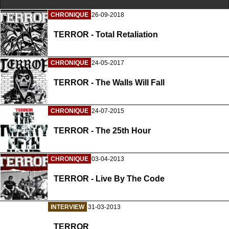
CHRONIQUE
26-09-2018
TERROR - Total Retaliation
CHRONIQUE
24-05-2017
TERROR - The Walls Will Fall
CHRONIQUE
24-07-2015
TERROR - The 25th Hour
CHRONIQUE
03-04-2013
TERROR - Live By The Code
INTERVIEW
31-03-2013
TERROR