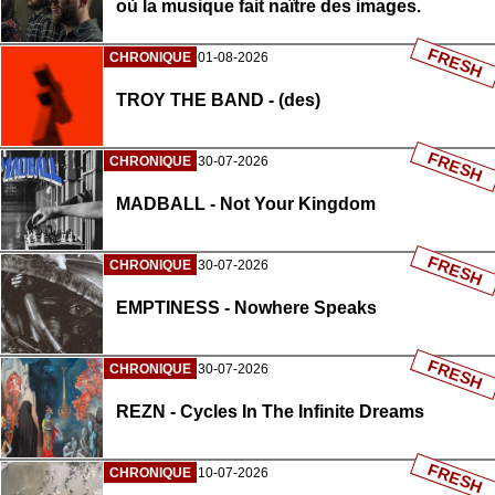
où la musique fait naître des images.
FRESH
CHRONIQUE
01-08-2026
TROY THE BAND - (des)
FRESH
CHRONIQUE
30-07-2026
MADBALL - Not Your Kingdom
FRESH
CHRONIQUE
30-07-2026
EMPTINESS - Nowhere Speaks
FRESH
CHRONIQUE
30-07-2026
REZN - Cycles In The Infinite Dreams
FRESH
CHRONIQUE
10-07-2026