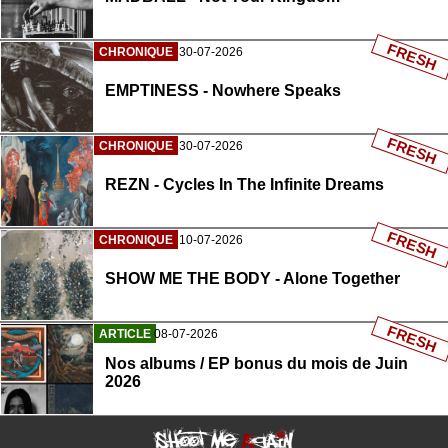
FRESH
CHRONIQUE
30-07-2026
EMPTINESS - Nowhere Speaks
FRESH
CHRONIQUE
30-07-2026
REZN - Cycles In The Infinite Dreams
FRESH
CHRONIQUE
10-07-2026
SHOW ME THE BODY - Alone Together
FRESH
ARTICLE
08-07-2026
Nos albums / EP bonus du mois de Juin
2026