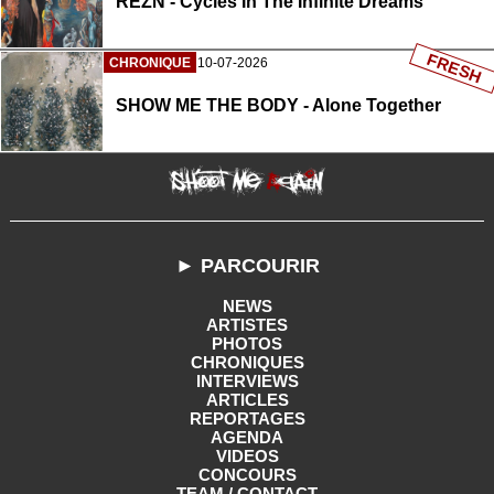
REZN - Cycles In The Infinite Dreams
FRESH
CHRONIQUE
10-07-2026
SHOW ME THE BODY - Alone Together
► PARCOURIR
NEWS
ARTISTES
PHOTOS
CHRONIQUES
INTERVIEWS
ARTICLES
REPORTAGES
AGENDA
VIDEOS
CONCOURS
TEAM / CONTACT