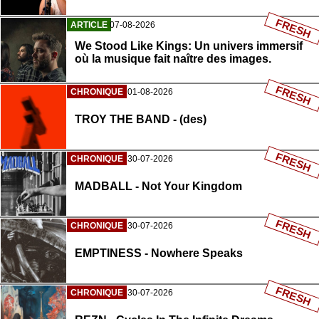
FRESH
ARTICLE
07-08-2026
We Stood Like Kings: Un univers immersif
où la musique fait naître des images.
FRESH
CHRONIQUE
01-08-2026
TROY THE BAND - (des)
FRESH
CHRONIQUE
30-07-2026
MADBALL - Not Your Kingdom
FRESH
CHRONIQUE
30-07-2026
EMPTINESS - Nowhere Speaks
FRESH
CHRONIQUE
30-07-2026