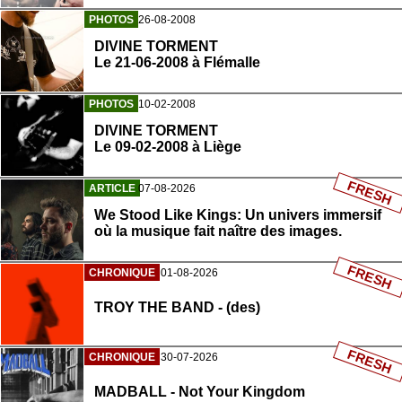
PHOTOS
26-08-2008
DIVINE TORMENT
Le 21-06-2008 à Flémalle
PHOTOS
10-02-2008
DIVINE TORMENT
Le 09-02-2008 à Liège
FRESH
ARTICLE
07-08-2026
We Stood Like Kings: Un univers immersif
où la musique fait naître des images.
FRESH
CHRONIQUE
01-08-2026
TROY THE BAND - (des)
FRESH
CHRONIQUE
30-07-2026
MADBALL - Not Your Kingdom