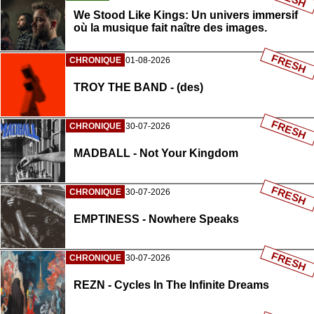
We Stood Like Kings: Un univers immersif
où la musique fait naître des images.
FRESH
CHRONIQUE
01-08-2026
TROY THE BAND - (des)
FRESH
CHRONIQUE
30-07-2026
MADBALL - Not Your Kingdom
FRESH
CHRONIQUE
30-07-2026
EMPTINESS - Nowhere Speaks
FRESH
CHRONIQUE
30-07-2026
REZN - Cycles In The Infinite Dreams