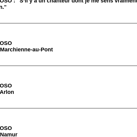
: "S’il y a un chanteur dont je me sens vraiment 
n."
VOSO
 Marchienne-au-Pont
VOSO
 Arlon
VOSO
à Namur