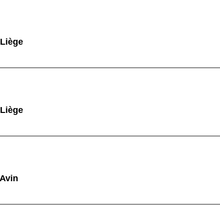
 Liège
 Liège
 Avin