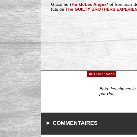
Giacomo (
Hulkk
/
Les Anges
/ et frontman 
fûts de
The GUILTY BROTHERS EXPERIE
AUTEUR : Nono
Faire les choses le
par Pat, . ...
► COMMENTAIRES