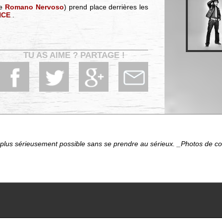
de
Romano Nervoso
) prend place derrières les
NCE
.
TU AS AIME ? PARTAGE !
 plus sérieusement possible sans se prendre au sérieux. _Photos de conc