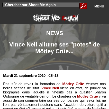
NEWS
Vince Neil allume ses "potes" de
Mötley Crüe...
Mardi 21 septembre 2010
, 03h13
Pas sûr de revoir la formation de
Mötley Crüe
écumer nos
belles scènes de sitôt.
Vince Neil
vient, en effet, de publier sa
biographie dans laquelle il n'hésite pas à qualifier Sharon
Osbourne de véritable démon. Le chanteur de
Mötley Crüe
y va
aussi de son commentaire sur ses comparses qui, selon lui, ne
l'ont pas véritablement soutenu dans l'accident de voiture qu'il a
causé en état d'ivresse et qui avait entraîné la mort de Nicholas