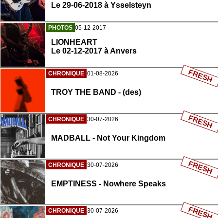
Le 29-06-2018 à Ysselsteyn
PHOTOS
05-12-2017
LIONHEART
Le 02-12-2017 à Anvers
FRESH
CHRONIQUE
01-08-2026
TROY THE BAND - (des)
FRESH
CHRONIQUE
30-07-2026
MADBALL - Not Your Kingdom
FRESH
CHRONIQUE
30-07-2026
EMPTINESS - Nowhere Speaks
FRESH
CHRONIQUE
30-07-2026