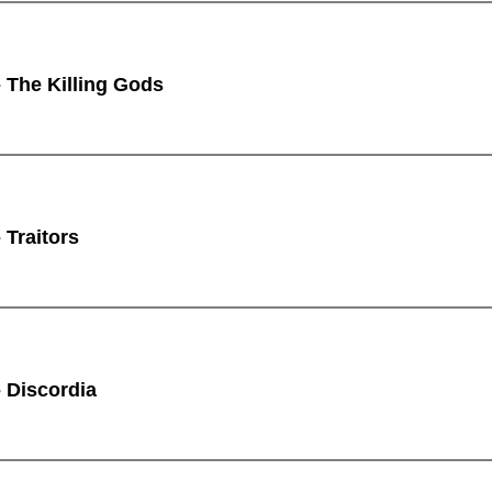
 The Killing Gods
Traitors
 Discordia