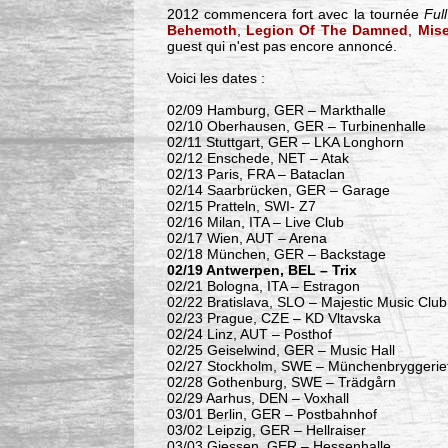
2012 commencera fort avec la tournée
Ful
Behemoth
,
Legion Of The Damned
,
Mise
guest qui n'est pas encore annoncé.
Voici les dates :
02/09 Hamburg, GER – Markthalle
02/10 Oberhausen, GER – Turbinenhalle
02/11 Stuttgart, GER – LKA Longhorn
02/12 Enschede, NET – Atak
02/13 Paris, FRA – Bataclan
02/14 Saarbrücken, GER – Garage
02/15 Pratteln, SWI- Z7
02/16 Milan, ITA – Live Club
02/17 Wien, AUT – Arena
02/18 München, GER – Backstage
02/19 Antwerpen, BEL – Trix
02/21 Bologna, ITA – Estragon
02/22 Bratislava, SLO – Majestic Music Club
02/23 Prague, CZE – KD Vltavska
02/24 Linz, AUT – Posthof
02/25 Geiselwind, GER – Music Hall
02/27 Stockholm, SWE – Münchenbryggerie
02/28 Gothenburg, SWE – Trädgårn
02/29 Aarhus, DEN – Voxhall
03/01 Berlin, GER – Postbahnhof
03/02 Leipzig, GER – Hellraiser
03/03 Giessen, GER – Hessenhalle