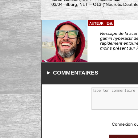
03/04 Tilburg, NET – O13 (“Neurotic Deathfe
AUTEUR : Erik
Rescapé de la scèn
gamin hyperactif de
rapidement entourés
moins présent sur le
► COMMENTAIRES
Connexion ou i