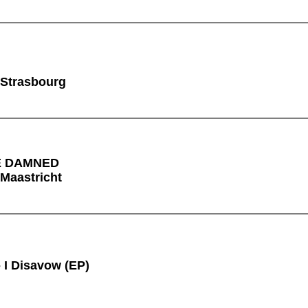
 Strasbourg
E DAMNED
 Maastricht
 I Disavow (EP)