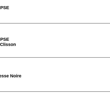
RPSE
RPSE
 Clisson
sse Noire