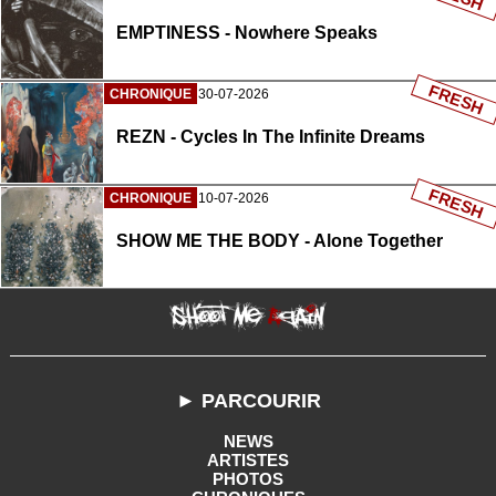
EMPTINESS - Nowhere Speaks
FRESH
CHRONIQUE
30-07-2026
REZN - Cycles In The Infinite Dreams
FRESH
CHRONIQUE
10-07-2026
SHOW ME THE BODY - Alone Together
► PARCOURIR
NEWS
ARTISTES
PHOTOS