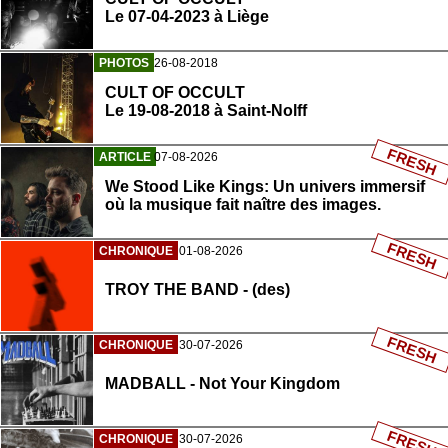
Le 07-04-2023 à Liège
PHOTOS
26-08-2018
CULT OF OCCULT
Le 19-08-2018 à Saint-Nolff
FRESH
ARTICLE
07-08-2026
We Stood Like Kings: Un univers immersif
où la musique fait naître des images.
FRESH
CHRONIQUE
01-08-2026
TROY THE BAND - (des)
FRESH
CHRONIQUE
30-07-2026
MADBALL - Not Your Kingdom
FRESH
CHRONIQUE
30-07-2026