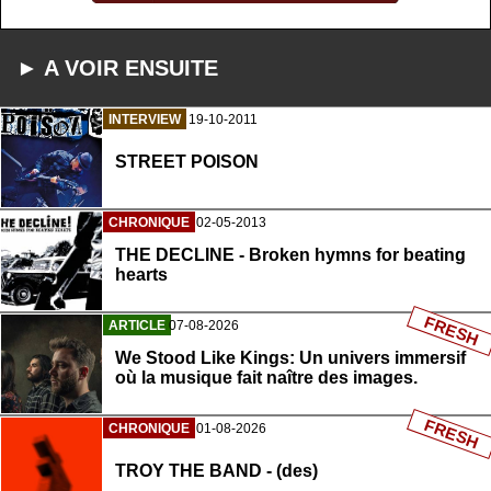
► A VOIR ENSUITE
INTERVIEW
19-10-2011
STREET POISON
CHRONIQUE
02-05-2013
THE DECLINE - Broken hymns for beating
hearts
FRESH
ARTICLE
07-08-2026
We Stood Like Kings: Un univers immersif
où la musique fait naître des images.
FRESH
CHRONIQUE
01-08-2026
TROY THE BAND - (des)