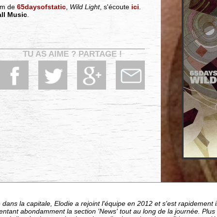
bum de
65daysofstatic
,
Wild Light
, s'écoute
ici
.
ll Music
.
TU AS AIME ? PARTAGE !
dans la capitale, Elodie a rejoint l'équipe en 2012 et s'est rapideme
entant abondamment la section 'News' tout au long de la journée. Plu