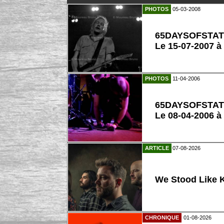
PHOTOS
05-03-2008
65DAYSOFSTAT
Le 15-07-2007 à
PHOTOS
11-04-2006
65DAYSOFSTAT
Le 08-04-2006 à
ARTICLE
07-08-2026
We Stood Like K
CHRONIQUE
01-08-2026