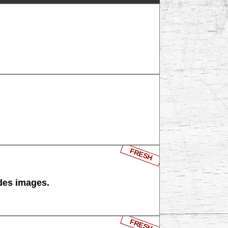
FRESH
 des images.
FRESH