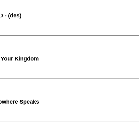
 - (des)
 Your Kingdom
owhere Speaks