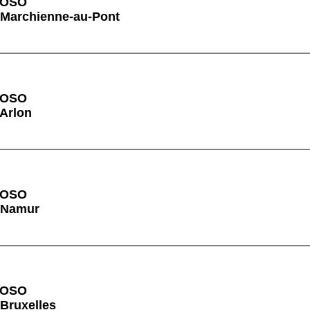
VOSO
 Marchienne-au-Pont
VOSO
 Arlon
VOSO
à Namur
VOSO
 Bruxelles