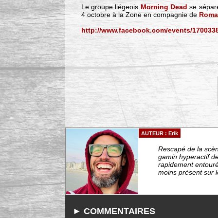
Le groupe liégeois
Morning Dead
se sépare
4 octobre à la Zone en compagnie de
Roma
http://www.facebook.com/events/170033
AUTEUR : Erik
Rescapé de la scèn
gamin hyperactif de
rapidement entourés
moins présent sur le
► COMMENTAIRES