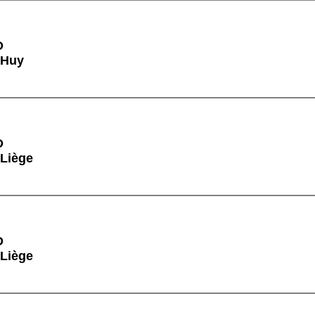
D
 Huy
D
 Liège
D
 Liège