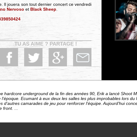
. Il jouera son tout dernier concert ce vendredi
no Nervoso
et
Black Sheep
.
839850424
TU AS AIME ? PARTAGE !
e hardcore underground de la fin des années 90, Erik a lancé Shoot M
 l'époque. Ecumant à eux deux les salles les plus improbables lors du 
 d'autres camarades de jeu pour renforcer l'équipe. Aujourd'hui concen
 front. ...