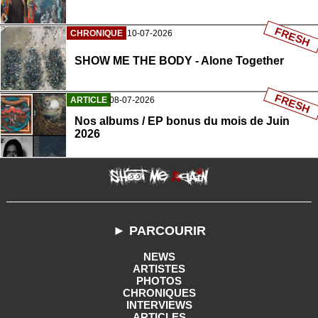
FRESH
CHRONIQUE
10-07-2026
SHOW ME THE BODY - Alone Together
FRESH
ARTICLE
08-07-2026
Nos albums / EP bonus du mois de Juin
2026
► PARCOURIR
NEWS
ARTISTES
PHOTOS
CHRONIQUES
INTERVIEWS
ARTICLES