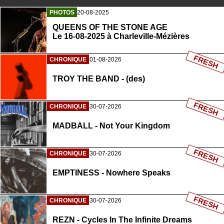
PHOTOS
20-08-2025
QUEENS OF THE STONE AGE
Le 16-08-2025 à Charleville-Mézières
FRESH
CHRONIQUE
01-08-2026
TROY THE BAND - (des)
FRESH
CHRONIQUE
30-07-2026
MADBALL - Not Your Kingdom
FRESH
CHRONIQUE
30-07-2026
EMPTINESS - Nowhere Speaks
FRESH
CHRONIQUE
30-07-2026
REZN - Cycles In The Infinite Dreams