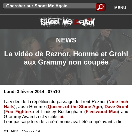
NEWS
La vidéo de Reznor, Homme et Grohl
aux Grammy non coupée
Lundi 3 février 2014
, 07h10
La vidéo de la répétition du passage de Trent Reznor (
Nine Inch
Nails
), Josh Homme (
Queens of the Stone Age
),
Dave Grohl
(
Foo Fighters
) et Lindsey Buckingham (
Fleetwood Mac
) aux
Grammy Awards est visible
ici
.
Leur passage lors de la cérémonie avait été coupé avant la fin.
01. NI? -
Copy of A