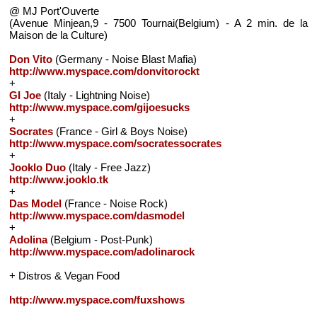
@ MJ Port'Ouverte
(Avenue Minjean,9 - 7500 Tournai(Belgium) - A 2 min. de la
Maison de la Culture)
Don Vito
(Germany - Noise Blast Mafia)
http://www.myspace.com/donvitorockt
+
GI Joe
(Italy - Lightning Noise)
http://www.myspace.com/gijoesucks
+
Socrates
(France - Girl & Boys Noise)
http://www.myspace.com/socratessocrates
+
Jooklo Duo
(Italy - Free Jazz)
http://www.jooklo.tk
+
Das Model
(France - Noise Rock)
http://www.myspace.com/dasmodel
+
Adolina
(Belgium - Post-Punk)
http://www.myspace.com/adolinarock
+ Distros & Vegan Food
http://www.myspace.com/fuxshows