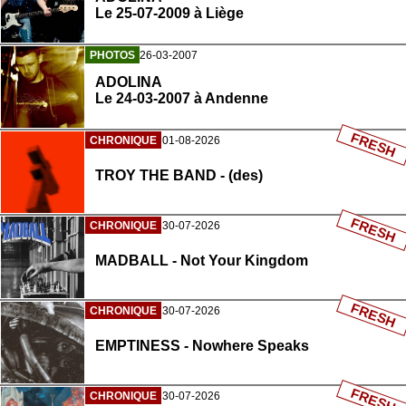
Le 25-07-2009 à Liège
PHOTOS
26-03-2007
ADOLINA
Le 24-03-2007 à Andenne
FRESH
CHRONIQUE
01-08-2026
TROY THE BAND - (des)
FRESH
CHRONIQUE
30-07-2026
MADBALL - Not Your Kingdom
FRESH
CHRONIQUE
30-07-2026
EMPTINESS - Nowhere Speaks
FRESH
CHRONIQUE
30-07-2026