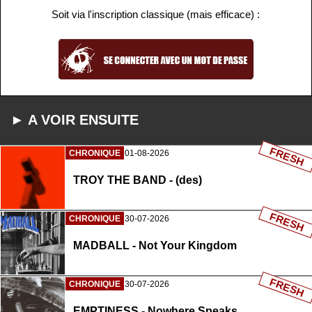
Soit via l'inscription classique (mais efficace) :
► A VOIR ENSUITE
FRESH
CHRONIQUE
01-08-2026
TROY THE BAND - (des)
FRESH
CHRONIQUE
30-07-2026
MADBALL - Not Your Kingdom
FRESH
CHRONIQUE
30-07-2026
EMPTINESS - Nowhere Speaks