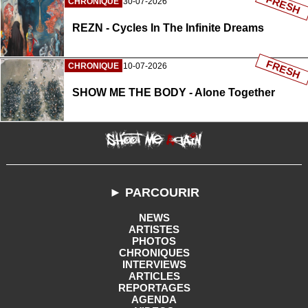
FRESH
CHRONIQUE
30-07-2026
REZN - Cycles In The Infinite Dreams
FRESH
CHRONIQUE
10-07-2026
SHOW ME THE BODY - Alone Together
► PARCOURIR
NEWS
ARTISTES
PHOTOS
CHRONIQUES
INTERVIEWS
ARTICLES
REPORTAGES
AGENDA