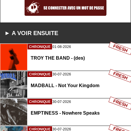
► A VOIR ENSUITE
FRESH
CHRONIQUE
01-08-2026
TROY THE BAND - (des)
FRESH
CHRONIQUE
30-07-2026
MADBALL - Not Your Kingdom
FRESH
CHRONIQUE
30-07-2026
EMPTINESS - Nowhere Speaks
FRESH
CHRONIQUE
30-07-2026