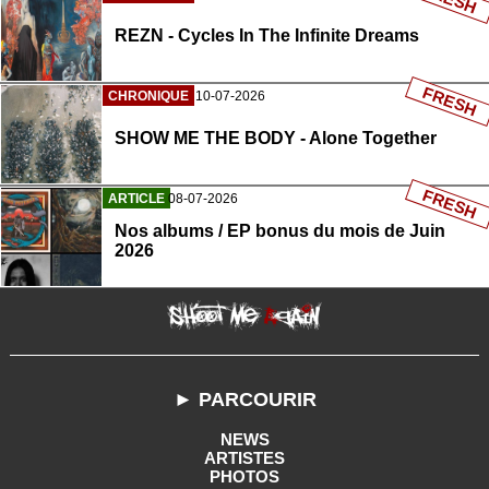
REZN - Cycles In The Infinite Dreams
FRESH
CHRONIQUE
10-07-2026
SHOW ME THE BODY - Alone Together
FRESH
ARTICLE
08-07-2026
Nos albums / EP bonus du mois de Juin
2026
► PARCOURIR
NEWS
ARTISTES
PHOTOS