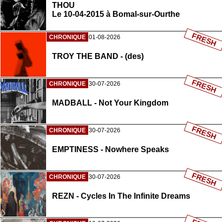
THOU
Le 10-04-2015 à Bomal-sur-Ourthe
FRESH
CHRONIQUE
01-08-2026
TROY THE BAND - (des)
FRESH
CHRONIQUE
30-07-2026
MADBALL - Not Your Kingdom
FRESH
CHRONIQUE
30-07-2026
EMPTINESS - Nowhere Speaks
FRESH
CHRONIQUE
30-07-2026
REZN - Cycles In The Infinite Dreams