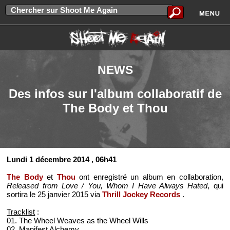
NEWS
Des infos sur l'album collaboratif de
The Body et Thou
Lundi 1 décembre 2014
, 06h41
The Body
et
Thou
ont enregistré un album en collaboration,
Released from Love / You, Whom I Have Always Hated
, qui
sortira le 25 janvier 2015 via
Thrill Jockey Records
.
Tracklist
:
01. The Wheel Weaves as the Wheel Wills
02. Manifest Alchemy