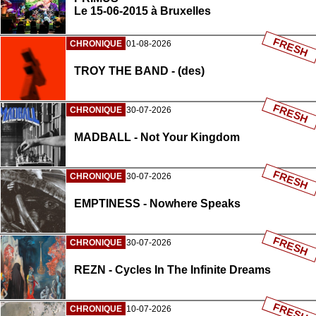
Le 15-06-2015 à Bruxelles
FRESH
CHRONIQUE
01-08-2026
TROY THE BAND - (des)
FRESH
CHRONIQUE
30-07-2026
MADBALL - Not Your Kingdom
FRESH
CHRONIQUE
30-07-2026
EMPTINESS - Nowhere Speaks
FRESH
CHRONIQUE
30-07-2026
REZN - Cycles In The Infinite Dreams
FRESH
CHRONIQUE
10-07-2026