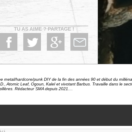
TU AS AIME ? PARTAGE !
e metal/hardcore/punk DIY de la fin des années 90 et début du millén
D., Atomic Leaf, Ogoun, Kalel et vivotant Barbus. Travaille dans le sec
œillères. Rédacteur SMA depuis 2021....