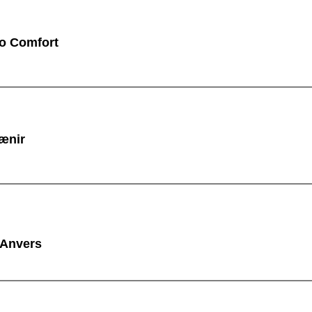
 Comfort
ænir
 Anvers