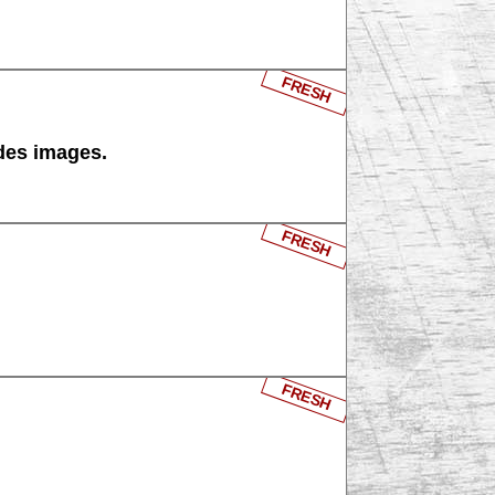
FRESH
 des images.
FRESH
FRESH