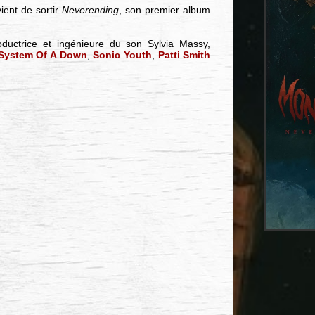
ient de sortir
Neverending
, son premier album
oductrice et ingénieure du son Sylvia Massy,
System Of A Down
,
Sonic Youth
,
Patti Smith